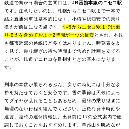
鉄道で向かう場合の玄関口は、
JR函館本線のニセコ駅
です。注意したいのは、札幌からニセコ駅まで一本で
結ぶ直通列車は基本的になく、小樽や倶知安での乗り
換えが前提になる点です。
小樽からニセコ駅までは乗
り換えを含めておよそ2時間が一つの目安
とされ、本数
も都市近郊の路線ほど多くはありません。時刻表をよ
く見て、乗り継ぎの待ち時間まで含めた計画を立てる
ことが、鉄道でニセコを目指すときの基本になりま
す。
列車の本数が限られるぶん、戻りの時刻には十分な余
裕を持たせておくと安心です。雪の季節は天候によっ
てダイヤが乱れることもあるため、最終の乗り継ぎに
無理のない行程を組んでください。正確な発車時刻や
運賃、臨時の運休情報は、出発前にJRの公式案内で確
認しておくことをおすすめします。羊蹄山を眺めなが