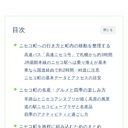
目次
閉じる
ニセコ町への行き方と町内の移動を整理する
高速バス「高速ニセコ号」で札幌から約3時間
JR函館本線のニセコ駅へは乗り換えが基本
車なら国道経由で約2時間・峠道に注意
ニセコ町の基本データとアクセスの目安
ニセコ町の名産・グルメと四季の楽しみ方
羊蹄山とニセコアンヌプリが描く高原の風景
道の駅ニセコビュープラザと名産品
四季のアクティビティと過ごし方
ニセコ町を旅程に組み込むためのまとめ