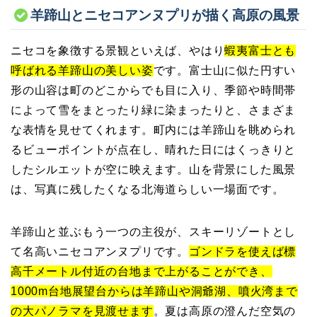
羊蹄山とニセコアンヌプリが描く高原の風景
ニセコを象徴する景観といえば、やはり
蝦夷富士とも
呼ばれる羊蹄山の美しい姿
です。富士山に似た円すい
形の山容は町のどこからでも目に入り、季節や時間帯
によって雪をまとったり緑に染まったりと、さまざま
な表情を見せてくれます。町内には羊蹄山を眺められ
るビューポイントが点在し、晴れた日にはくっきりと
したシルエットが空に映えます。山を背景にした風景
は、写真に残したくなる北海道らしい一場面です。
羊蹄山と並ぶもう一つの主役が、スキーリゾートとし
て名高いニセコアンヌプリです。
ゴンドラを使えば標
高千メートル付近の台地まで上がることができ、
1000m台地展望台からは羊蹄山や洞爺湖、噴火湾まで
の大パノラマを見渡せます
。夏は高原の澄んだ空気の