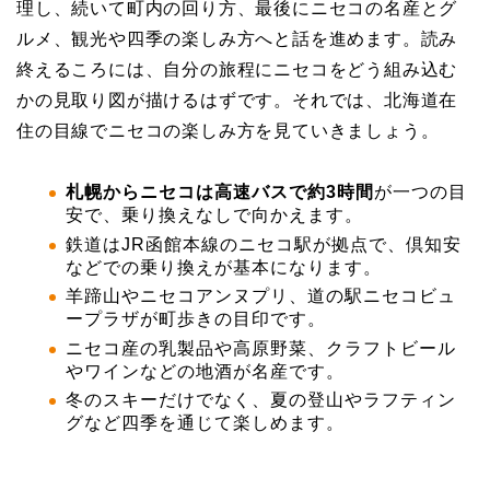
理し、続いて町内の回り方、最後にニセコの名産とグ
ルメ、観光や四季の楽しみ方へと話を進めます。読み
終えるころには、自分の旅程にニセコをどう組み込む
かの見取り図が描けるはずです。それでは、北海道在
住の目線でニセコの楽しみ方を見ていきましょう。
札幌からニセコは高速バスで約3時間
が一つの目
安で、乗り換えなしで向かえます。
鉄道はJR函館本線のニセコ駅が拠点で、倶知安
などでの乗り換えが基本になります。
羊蹄山やニセコアンヌプリ、道の駅ニセコビュ
ープラザが町歩きの目印です。
ニセコ産の乳製品や高原野菜、クラフトビール
やワインなどの地酒が名産です。
冬のスキーだけでなく、夏の登山やラフティン
グなど四季を通じて楽しめます。