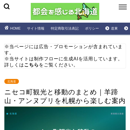
HOME
サイト情報
特定商取引法表記
ポリシー
道東
※当ページには広告・プロモーションが含まれていま
す。
※当サイトは制作フローに生成AIを活用しています。
詳しくは
こちら
をご覧ください。
北海道
ニセコ町観光と移動のまとめ｜羊蹄
山・アンヌプリを札幌から楽しむ案内