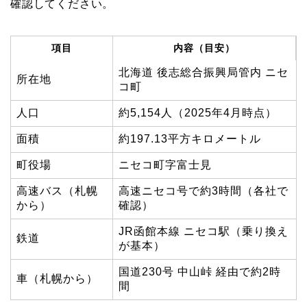
確認してください。
項目
内容（目安）
北海道 後志総合振興局管内 ニセ
所在地
コ町
人口
約5,154人（2025年4月時点）
面積
約197.13平方キロメートル
町役場
ニセコ町字富士見
高速バス（札幌
高速ニセコ号で約3時間（各社で
から）
確認）
JR函館本線 ニセコ駅（乗り換え
鉄道
が基本）
国道230号 中山峠 経由で約2時
車（札幌から）
間