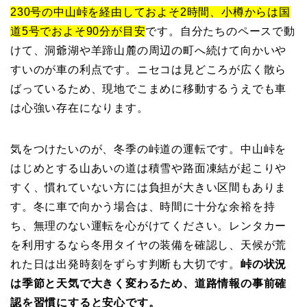
230号の中山峠を経由しておよそ2時間、小樽からは国
道5号でおよそ90分が目安
です。自分たちのペースで動
けて、洞爺湖や羊蹄山麓の周辺の町へ続けて向かいや
すいのが車の利点です。ニセコは見どころが広く散ら
ばっているため、現地でこまめに移動するうえでも車
は心強い存在になります。
気をつけたいのが、冬季の峠道の運転です。中山峠を
はじめとする山あいの道は積雪や路面凍結が起こりや
すく、慣れていない方には負担が大きい区間もありま
す。冬に車で向かう場合は、時間に十分な余裕を持
ち、無理のない運転を心がけてください。レンタカー
を利用するなら冬用タイヤの装備を確認し、天候が荒
れた日は出発時刻をずらす判断も大切です。
峠の状況
は季節と天気で大きく変わるため、道路情報の事前確
認を習慣にすると安心です。