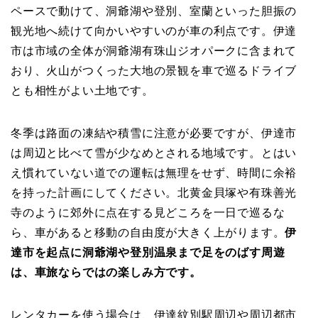
ペースで動けて、洞爺湖や登別、室蘭といった胆振の
観光地へ続けて向かいやすいのが車の利点です。伊達
市は市域の全体が洞爺湖有珠山ジオパークに含まれて
おり、火山がつくった大地の景観を車で巡るドライブ
とも相性がよい土地です。
冬季は路面の凍結や積雪に注意が必要ですが、伊達市
は周辺と比べて雪が少なめとされる地域です。とはい
え慣れていない道での運転は無理をせず、時間に余裕
を持った計画にしてください。北黄金貝塚や有珠善光
寺のように郊外に点在する見どころを一日で巡るな
ら、車があると移動の自由度が大きく上がります。
伊
達市を起点に洞爺湖や登別温泉まで足をのばす周遊
は、車旅ならではの楽しみ方です。
レンタカーを使う場合は、伊達紋別駅周辺や周辺都市