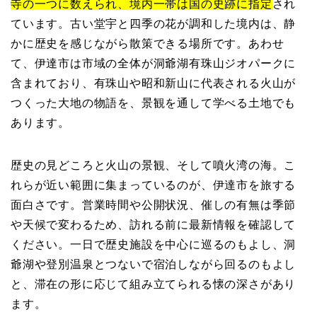
寺の一つに数えられ、境内一帯は国の史跡に指定
され
ています。古い堂宇と四季の花が調和した境内は、静
かに歴史を感じながら散策できる場所です。あわせ
て、伊達市は市域の全体が洞爺湖有珠山ジオパークに
含まれており、有珠山や昭和新山に代表される火山が
つくった大地の物語を、景観を通して学べる土地でも
あります。
歴史の見どころと火山の景観、そして噴火湾の海。こ
れらが近い範囲に集まっているのが、伊達市を旅する
面白さです。営業時間や公開状況、催しの有無は季節
や天候で変わるため、訪れる前に最新情報を確認して
ください。一日で歴史施設を中心に巡るのもよし、洞
爺湖や登別温泉とつないで宿泊しながら回るのもよし
と、滞在の形に応じて組み立てられる懐の深さがあり
ます。