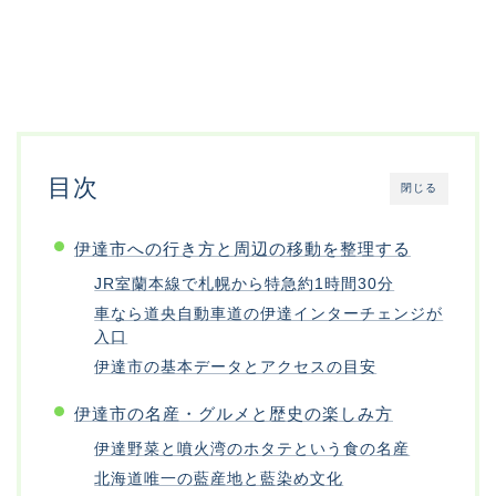
目次
閉じる
伊達市への行き方と周辺の移動を整理する
JR室蘭本線で札幌から特急約1時間30分
車なら道央自動車道の伊達インターチェンジが
入口
伊達市の基本データとアクセスの目安
伊達市の名産・グルメと歴史の楽しみ方
伊達野菜と噴火湾のホタテという食の名産
北海道唯一の藍産地と藍染め文化