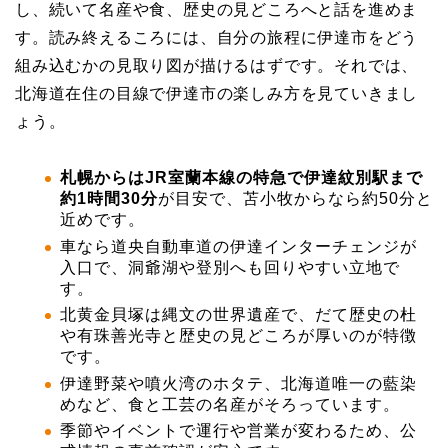
し、続いて名産や食、歴史の見どころへと話を進めま
す。読み終えるころには、自分の旅程に伊達市をどう
組み込むかの見取り図が描けるはずです。それでは、
北海道在住の目線で伊達市の楽しみ方を見ていきまし
ょう。
札幌からはJR室蘭本線の特急で伊達紋別駅まで
約1時間30分
が目安で、苫小牧からなら約50分と
近めです。
車なら道央自動車道の伊達インターチェンジが
入口で、洞爺湖や登別へも回りやすい立地で
す。
北黄金貝塚は縄文の世界遺産で、だて歴史の杜
や有珠善光寺と歴史の見どころが厚いのが特徴
です。
伊達野菜や噴火湾のホタテ、北海道唯一の藍染
めなど、食と工芸の名産がそろっています。
季節やイベントで運行や営業が変わるため、公