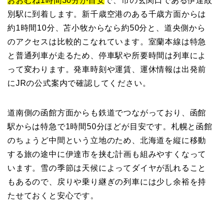
おおむね1時間30分が目安
で、市の玄関口である伊達紋
別駅に到着します。新千歳空港のある千歳方面からは
約1時間10分、苫小牧からなら約50分と、道央側から
のアクセスは比較的こなれています。室蘭本線は特急
と普通列車が走るため、停車駅や所要時間は列車によ
って変わります。発車時刻や運賃、運休情報は出発前
にJRの公式案内で確認してください。
道南側の函館方面からも鉄道でつながっており、函館
駅からは特急で1時間50分ほどが目安です。札幌と函館
のちょうど中間という立地のため、北海道を縦に移動
する旅の途中に伊達市を挟む計画も組みやすくなって
います。雪の季節は天候によってダイヤが乱れること
もあるので、戻りや乗り継ぎの列車には少し余裕を持
たせておくと安心です。