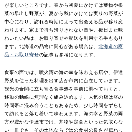
が楽しいところです。春から初夏にかけては葉物や根
菜の早出し野菜が、夏から秋にかけては実りの野菜が
中心になり、訪れる時期によって出会える品が移り変
わります。家まで持ち帰りきれない量や、後日また味
わいたい品は、お取り寄せや配送を利用する手もあり
ます。北海道の品物に関心がある場合は、
北海道の商
品・お取り寄せ
の記事も参考になります。
食事の面では、噴火湾の海の幸を味わえる店や、伊達
野菜を使った料理を出す店が市内に点在しています。
観光の合間に立ち寄る食事処を事前に調べておくと、
移動の動線に無理なく組み込めます。人気の店は昼の
時間帯に混み合うこともあるため、少し時間をずらし
て訪れると落ち着いて味わえます。海の幸と野菜の両
方が豊かな伊達市では、丼物や定食といった気取らな
い一皿でも、その土地ならではの食材の良さが伝わっ