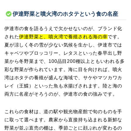
伊達野菜と噴火湾のホタテという食の名産
伊達市の食を語るうえで欠かせないのが、ブランド化
された
伊達野菜と、噴火湾で養殖される海の幸
です。
夏が涼しく冬の雪が少ない気候を生かし、伊達市では
キャベツやブロッコリー、レタスといった春早出し野
菜から冬野菜まで、100品目200種以上ともいわれる多
彩な野菜が作られています。海に目を向ければ、噴火
湾はホタテの養殖が盛んな海域で、サケやマツカワカ
レイ（王鰈）といった魚も水揚げされます。陸と海の
両方に名産がそろうのが、伊達市の食の強みです。
これらの食材は、道の駅や観光物産館で旬のものを手
に取って選べます。農家から直接持ち込まれる新鮮な
野菜が並ぶ直売の棚は、季節ごとに顔ぶれが変わるの