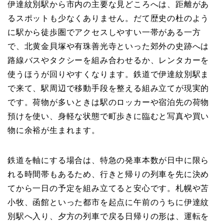
伊達紋別駅から市内の主要な見どころへは、距離があ
るスポットも少なくありません。だて歴史の杜のよう
に駅から徒歩圏でアクセスしやすい一帯がある一方
で、北黄金貝塚や有珠善光寺といった郊外の史跡へは
路線バスやタクシーを組み合わせるか、レンタカーを
使うほうが回りやすくなります。鉄道で伊達紋別駅ま
で来て、駅周辺で移動手段を整える組み立てが現実的
です。荷物が多いときは駅のロッカーや宿泊先の荷物
預けを使い、身軽な状態で町歩きに臨むと写真や買い
物に余裕が生まれます。
鉄道を軸にする場合は、特急の発車本数が日中に限ら
れる時間帯もあるため、行きと帰りの列車を先に決め
てから一日の予定を組み立てると安心です。札幌や苫
小牧、函館といった都市を起点に午前のうちに伊達紋
別駅へ入り、夕方の列車で戻る日帰りの形は、運転を