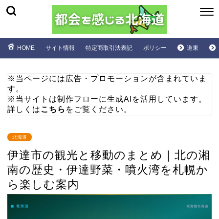
HOME
サイト情報
特定商取引法表記
ポリシー
道東
※当ページには広告・プロモーションが含まれていま
す。
※当サイトは制作フローに生成AIを活用しています。
詳しくは
こちら
をご覧ください。
北海道
伊達市の観光と移動のまとめ｜北の湘
南の歴史・伊達野菜・噴火湾を札幌か
ら楽しむ案内