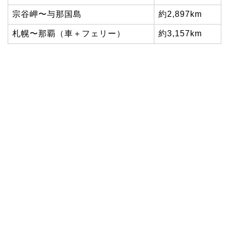
宗谷岬〜与那国島
約2,897km
札幌〜那覇（車＋フェリー）
約3,157km