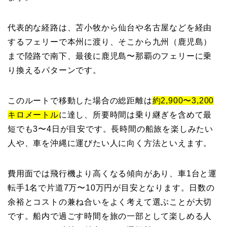
代表的な経路は、苫小牧から仙台や名古屋などを経由
するフェリーで本州に渡り、そこから九州（鹿児島）
まで陸路で南下、最後に鹿児島〜那覇のフェリーに乗
り換えるパターンです。
このルートで移動した場合の総距離は
約2,900〜3,200
キロメートル
に達し、所要時間は乗り継ぎを含めて最
短でも3〜4日が目安です。長時間の船旅を楽しみたい
人や、車を沖縄に運びたい人に向く方法といえます。
費用面では飛行機より高くなる傾向があり、車1台と運
転手1名で片道7万〜10万円が目安となります。日数の
余裕とコストの兼ね合いをよく考えて選ぶことが大切
です。船内で過ごす時間を旅の一部として楽しめる人