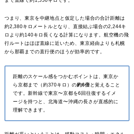
まで直線で約1,550キロです。
つまり、東京を中継地点と仮定した場合の合計距離は
約2,380キロメートルとなり、直接結ぶ場合の2,244キ
ロより約140キロ長くなる計算になります。航空機の飛
行ルートはほぼ直線に近いため、東京経由よりも札幌
から那覇までの直行便のほうが効率的です。
距離のスケール感をつかむポイントは、東京か
ら京都まで（約370キロ）の
約6倍
と覚えること
です。新幹線で東京〜京都を6回往復するイメ
ージを持つと、北海道〜沖縄の長さが直感的に
理解できます。