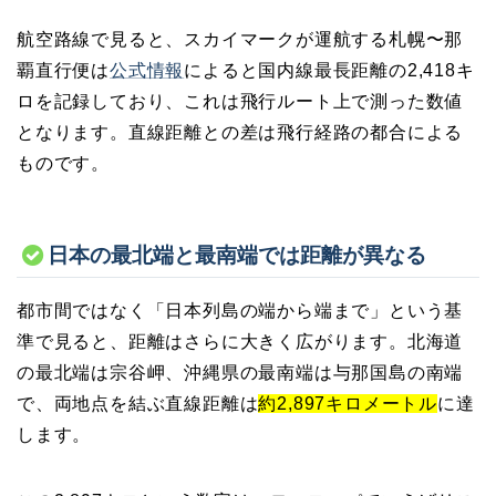
航空路線で見ると、スカイマークが運航する札幌〜那
覇直行便は
公式情報
によると国内線最長距離の2,418キ
ロを記録しており、これは飛行ルート上で測った数値
となります。直線距離との差は飛行経路の都合による
ものです。
日本の最北端と最南端では距離が異なる
都市間ではなく「日本列島の端から端まで」という基
準で見ると、距離はさらに大きく広がります。北海道
の最北端は宗谷岬、沖縄県の最南端は与那国島の南端
で、両地点を結ぶ直線距離は
約2,897キロメートル
に達
します。