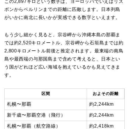
この2,897キロという数字は、ヨーロッパでいえばリス
ボンからベルリンまでの距離に匹敵します。日本列島
がいかに南北に長いかが実感できる数字といえます。
もう少し細かく見ると、宗谷岬から沖縄本島の那覇ま
では約2,520キロメートル、宗谷岬から石垣島までは約
2,800キロメートル前後と推定されます。最東端の南鳥
島や最西端の与那国島まで含めて考えると、日本とい
う国がどれほど広い海域を抱えているかも見えてきま
す。
区間
およその距離
札幌〜那覇
約2,244km
新千歳〜那覇空港（飛行）
約2,244km
札幌〜那覇（航空路線）
約2,418km