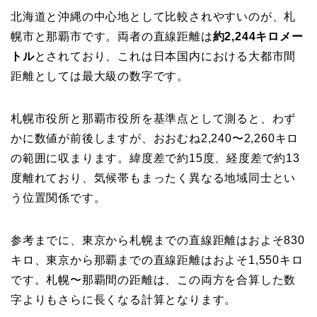
北海道と沖縄の中心地として比較されやすいのが、札
幌市と那覇市です。両者の直線距離は
約2,244キロメー
トル
とされており、これは日本国内における大都市間
距離としては最大級の数字です。
札幌市役所と那覇市役所を基準点として測ると、わず
かに数値が前後しますが、おおむね2,240〜2,260キロ
の範囲に収まります。緯度差で約15度、経度差で約13
度離れており、気候帯もまったく異なる地域同士とい
う位置関係です。
参考までに、東京から札幌までの直線距離はおよそ830
キロ、東京から那覇までの直線距離はおよそ1,550キロ
です。札幌〜那覇間の距離は、この両方を合算した数
字よりもさらに長くなる計算となります。