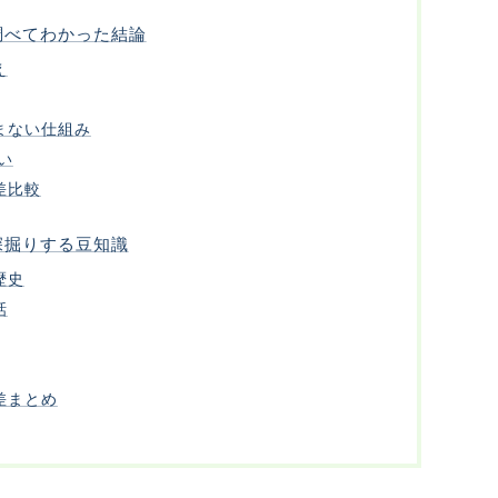
調べてわかった結論
え
まない仕組み
い
差比較
深掘りする豆知識
歴史
話
差まとめ