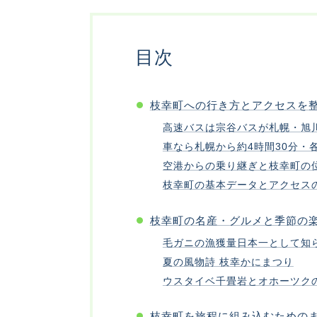
目次
枝幸町への行き方とアクセスを
高速バスは宗谷バスが札幌・旭
車なら札幌から約4時間30分・
空港からの乗り継ぎと枝幸町の
枝幸町の基本データとアクセス
枝幸町の名産・グルメと季節の
毛ガニの漁獲量日本一として知
夏の風物詩 枝幸かにまつり
ウスタイベ千畳岩とオホーツク
枝幸町を旅程に組み込むための