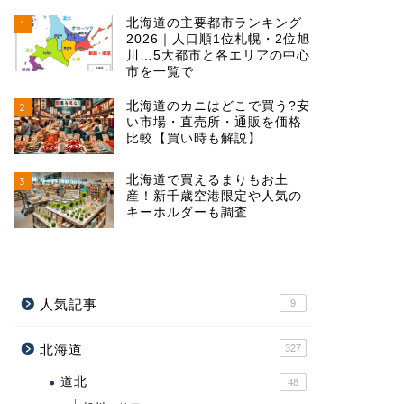
北海道の主要都市ランキング
1
2026｜人口順1位札幌・2位旭
川…5大都市と各エリアの中心
市を一覧で
北海道のカニはどこで買う?安
2
い市場・直売所・通販を価格
比較【買い時も解説】
北海道で買えるまりもお土
3
産！新千歳空港限定や人気の
キーホルダーも調査
人気記事
9
北海道
327
道北
48