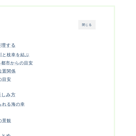
閉じる
整理する
川と枝幸を結ぶ
各都市からの目安
位置関係
の目安
楽しみ方
られる海の幸
の景観
まとめ