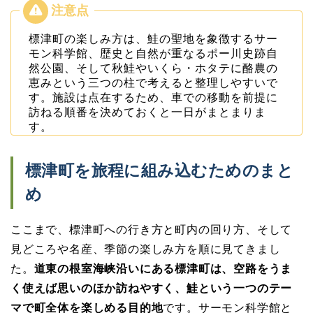
標津町の楽しみ方は、鮭の聖地を象徴するサー
モン科学館、歴史と自然が重なるポー川史跡自
然公園、そして秋鮭やいくら・ホタテに酪農の
恵みという三つの柱で考えると整理しやすいで
す。施設は点在するため、車での移動を前提に
訪ねる順番を決めておくと一日がまとまりま
す。
標津町を旅程に組み込むためのまと
め
ここまで、標津町への行き方と町内の回り方、そして
見どころや名産、季節の楽しみ方を順に見てきまし
た。
道東の根室海峡沿いにある標津町は、空路をうま
く使えば思いのほか訪ねやすく、鮭という一つのテー
マで町全体を楽しめる目的地
です。サーモン科学館と