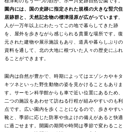
標津町のもう一つの顔が、ポー川史跡自然公園です。
園内には、国の史跡に指定された規模の大きな竪穴住
居跡群と、天然記念物の標津湿原が広がっています
。
人が一万年以上にわたってこの地で暮らしてきた跡
を、屋外を歩きながら感じられる貴重な場所です。復
元された建物や展示施設もあり、道具や暮らしぶりの
資料を通して、北の大地に根づいた人々の歴史にふれ
ることができます。
園内は自然が豊かで、時期によってはエゾシカやキタ
キツネといった野生動物の姿を見かけることもありま
す。サーモン科学館からも車で近い位置にあるため、
二つの施設をあわせて訪ねる行程が組みやすいのも利
点です。広い園内を歩くことになるので、歩きやすい
靴と、季節に応じた防寒や虫よけの備えがあると快適
に過ごせます。開園の期間や時間は季節で変わること