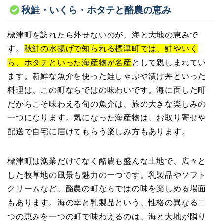
秋鮭・いくら・ホタテと酪農の恵み
標津町を訪れたら外せないのが、海と大地の恵みで
す。
秋鮭の水揚げで知られる標津町では、鮭やいく
ら、ホタテといった海産物が名産
として親しまれてい
ます。新鮮な魚介を使った鮭しゃぶや漬け丼といった
料理は、この町ならではの味わいです。海に面した町
だからこそ味わえる旬の魚介は、旅の大きな楽しみの
一つになります。気になった海産物は、お取り寄せや
配送で自宅に届けてもらう楽しみ方もあります。
標津町は漁業だけでなく酪農も盛んな土地で、広々と
した牧草地の風景も魅力の一つです。乳製品やソフト
クリームなど、酪農の町ならではの味を楽しめる場面
もあります。海の幸と乳製品という、性格の異なる二
つの恵みを一つの町で味わえるのは、海と大地が隣り