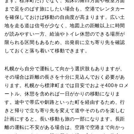
ます。標津町だけでなく、知床の羅臼方面や根室方面
まで足をのばす旅にしたい場合も、空港でレンタカー
を確保しておけば移動の自由度が高まります。広い土
地を走る道は信号が少なく、地図上の距離以上に時間
が読みやすい一方、給油やトイレ休憩のできる場所が
限られる区間もあるため、出発前に立ち寄り先を確認
しておくと落ち着いて移動できます。
札幌から自分で運転して向かう選択肢もありますが、
その場合は距離の長さを十分に見込んでおく必要があ
ります。札幌から標津町までは目安でおよそ400キロメ
ートル、休憩を含めれば一日がかりの移動になりま
す。途中で帯広や釧路といった町を経由するため、行
きと帰りで立ち寄り先を変えて道中そのものを楽しむ
計画にすると、長い移動も旅の一部になります。長距
離の運転に不安がある場合は、空路で空港まで向かっ