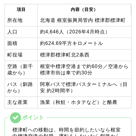
項目
内容（目安）
所在地
北海道 根室振興局管内 標津郡標津町
人口
約4,646人（2026年4月時点）
面積
約624.69平方キロメートル
町役場
標津郡標津町北2条西
空路（新千
根室中標津空港まで約60分／空港から
歳から）
標津市街は車で約30分
バス（釧路
阿寒バスで標津バスターミナルへ（目
から）
安 約2時間半）
主な産業
漁業（秋鮭・ホタテなど）と酪農
標津町への移動は、時間を節約したいなら根室