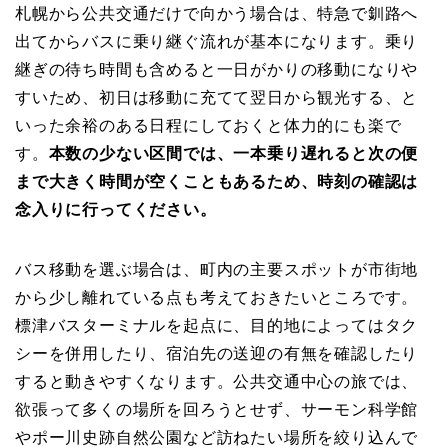
札幌から公共交通だけで向かう場合は、特急で釧路へ
出てからバスに乗り継ぐ流れが基本になります。乗り
継ぎの待ち時間も含めると一日がかりの移動になりや
すいため、初日は移動に充てて翌日から観光する、と
いった余裕のある日程にしておくと体力的にも楽で
す。
本数の少ない区間では、一本乗り遅れると次の便
まで大きく時間が空くこともあるため、時刻の確認は
念入りに行ってください。
バス移動を選ぶ場合は、町内の主要スポットが市街地
から少し離れている点も考えておきたいところです。
標津バスターミナルを起点に、目的地によってはタク
シーを併用したり、宿泊先の送迎の有無を確認したり
すると動きやすくなります。公共交通中心の旅では、
欲張って多くの場所を回ろうとせず、サーモン科学館
やポー川史跡自然公園など訪ねたい場所を絞り込んで