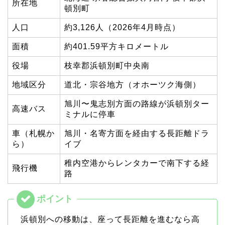
所在地
頓別町
人口
約3,126人（2026年4月時点）
面積
約401.59平方キロメートル
役場
枝幸郡浜頓別町中央南
地域区分
道北・宗谷地方（オホーツク海側）
旭川〜鬼志別方面の路線が浜頓別ター
高速バス
ミナルに停車
車（札幌か
旭川・名寄方面を経由する長距離ドラ
ら）
イブ
稚内空港からレンタカーで南下する経
飛行機
路
浜頓別への移動は、座って長距離を進むなら高