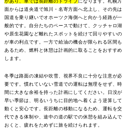
があり、車では長距離のドライブ
になります。札幌方
面からは道央道で旭川・名寄方面へ北上し、その先は
国道を乗り継いでオホーツク海側へと向かう経路が一
般的です。自分たちのペースで動けて、クッチャロ湖
や原生花園など離れたスポットを続けて回りやすいの
が車の利点です。一方で給油の機会が限られる区間も
あるため、燃料と休憩は計画的に取ることをおすすめ
します。
冬季は路面の凍結や吹雪、視界不良に十分な注意が必
要です。慣れていない雪道での運転は無理をせず、時
間に大きな余裕を持った計画にしてください。日没が
早い季節は、明るいうちに目的地へ着くよう逆算して
動くと安心です。長距離の移動になるため、運転を交
代できる体制や、途中の道の駅での休憩を組み込んで
おくと、疲れをためずに旅を続けられます。