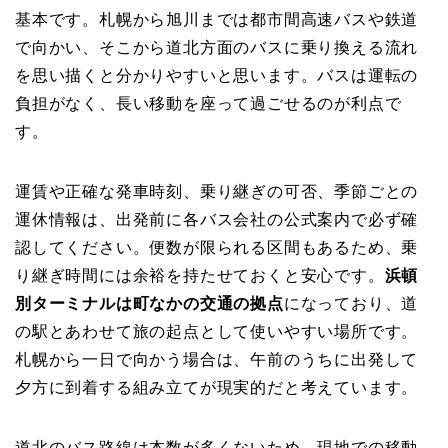
基本です。札幌から旭川までは都市間高速バスや鉄道
で向かい、そこから道北方面のバスに乗り換える流れ
を思い描くと分かりやすいと思います。バスは運転の
負担がなく、長い移動を座って過ごせるのが利点で
す。
運賃や正確な発車時刻、乗り継ぎの可否、季節ごとの
運休情報は、出発前に各バス会社の公式案内で必ず確
認してください。便数が限られる区間もあるため、乗
り継ぎ時間には余裕を持たせておくと安心です。
浜頓
別ターミナルは町なかの交通の拠点
になっており、道
の駅とあわせて旅の起点として使いやすい場所です。
札幌から一日で向かう場合は、午前のうちに出発して
夕方に到着する組み立てが現実的だと考えています。
道北のバス路線は本数が多くないため、現地での移動