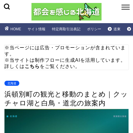
HOME
サイト情報
特定商取引法表記
ポリシー
道東
※当ページには広告・プロモーションが含まれていま
す。
※当サイトは制作フローに生成AIを活用しています。
詳しくは
こちら
をご覧ください。
北海道
浜頓別町の観光と移動のまとめ｜クッ
チャロ湖と白鳥・道北の旅案内