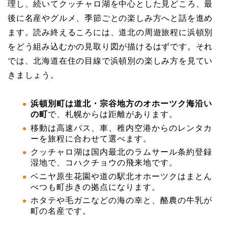
理し、続いてクッチャロ湖を中心とした見どころ、最
後に名産やグルメ、季節ごとの楽しみ方へと話を進め
ます。読み終えるころには、道北の周遊旅程に浜頓別
をどう組み込むかの見取り図が描けるはずです。それ
では、北海道在住の目線で浜頓別の楽しみ方を見てい
きましょう。
浜頓別町は道北・宗谷地方のオホーツク海沿い
の町
で、札幌からは距離があります。
移動は高速バス、車、稚内空港からのレンタカ
ーを旅程に合わせて選べます。
クッチャロ湖は国内最北のラムサール条約登録
湿地で、コハクチョウの飛来地です。
ベニヤ原生花園や道の駅北オホーツクはまとん
べつも町歩きの拠点になります。
ホタテや毛ガニなどの海の幸と、酪農の牛乳が
町の名産です。