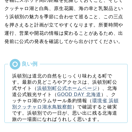
を軸にスポット間の距離を把握しておくこと、そして
クッチャロ湖と白鳥、原生花園、海の幸と乳製品とい
う浜頓別の魅力を季節に合わせて巡ること、この三点
を押さえると計画が立てやすくなります。所要時間や
運行、営業や開花の情報は変わることがあるため、出
発前に公式の発表を確認してから出かけてください。
浜頓別は道北の自然をじっくり味わえる町で
す。最新の見どころやアクセスは、浜頓別町公
式サイト（
浜頓別町公式ホームページ
）、北海
道公式観光サイト（
GOOD DAY 北海道
）、ク
ッチャロ湖のラムサール条約情報（
環境省 浜頓
別クッチャロ湖水鳥観察館
）で確認すると確実
です。浜頓別での一日が、思い出に残る北海道
旅の一場面になればうれしく思います。