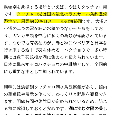
浜頓別を象徴する場所といえば、やはりクッチャロ湖
です。
クッチャロ湖は国内最北のラムサール条約登録
湿地で、周囲約30キロメートルの海跡湖
です。大沼と
小沼の二つの沼が細い水路でつながった形をしてお
り、ガンカモ類を中心に多くの鳥類が確認されていま
す。なかでも有名なのが、春と秋にシベリアと日本を
行き来する途中で羽を休めるコハクチョウで、多い時
期には数千羽規模が湖に集まると伝えられています。
日本に飛来するコハクチョウの中継地として、全国的
にも重要な湖として知られています。
湖畔には浜頓別クッチャロ湖水鳥観察館があり、館内
の望遠鏡や展示を使って、ゆっくりと野鳥を観察でき
ます。開館時間や休館日が定められているため、訪れ
る前に確認しておくと安心です。
湖に沈む夕陽の美し