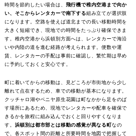
時間を節約したい場合は、
飛行機で稚内空港まで向か
い、そこからレンタカーで南下する
組み立てが選択肢
になります。空路を使えば道北までの長い移動時間を
大きく短縮でき、現地での時間をたっぷり確保できま
す。稚内空港から浜頓別方面へは、レンタカーで海沿
いや内陸の道を進む経路が考えられます。便数や運
賃、レンタカーの手配は事前に確認し、繁忙期は早め
に予約しておくと安心です。
町に着いてからの移動は、見どころが市街地から少し
離れて点在するため、車での移動が基本になります。
クッチャロ湖やベニヤ原生花園は町なかから足をのば
す場所にあるため、現地でレンタカーや配車を確保で
きるかを旅程に組み込んでおくと回りやすくなりま
す。
浜頓別は都市部とは移動の感覚が異なる町
なの
で、各スポット間の距離と所要時間を地図で把握して