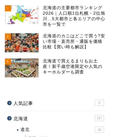
北海道の主要都市ランキング
1
2026｜人口順1位札幌・2位旭
川…5大都市と各エリアの中心
市を一覧で
北海道のカニはどこで買う?安
2
い市場・直売所・通販を価格
比較【買い時も解説】
北海道で買えるまりもお土
3
産！新千歳空港限定や人気の
キーホルダーも調査
人気記事
9
北海道
327
道北
48