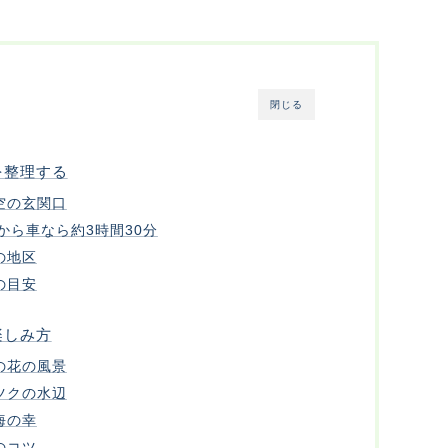
閉じる
を整理する
空の玄関口
から車なら約3時間30分
の地区
の目安
楽しみ方
の花の風景
ツクの水辺
海の幸
のコツ