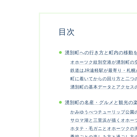
目次
湧別町への行き方と町内の移動
オホーツク紋別空港が湧別町の
鉄道はJR遠軽駅が最寄り・札幌
町に着いてからの回り方と二つ
湧別町の基本データとアクセス
湧別町の名産・グルメと観光の
かみゆうべつチューリップ公園
サロマ湖と三里浜が描くオホー
ホタテ・毛ガニとオホーツクの
季節ごとの楽しみ方と過ごし方