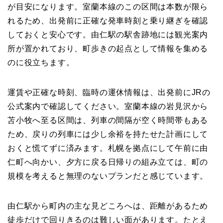
が目安になります。室蘭本線のこの区間は本数が限ら
れるため、出発前に正確な発車時刻と乗り継ぎを確認
しておくと安心です。由仁駅の駅舎跡地には観光案内
所が置かれており、町歩きの起点として情報を集める
のに役立ちます。
運賃や正確な時刻、臨時の運休情報は、出発前にJRの
公式案内で確認してください。室蘭本線の岩見沢から
苫小牧へ至る区間は、列車の間隔が空く時間帯もある
ため、戻りの列車には少し余裕を持たせた計画にして
おくと慌てずに済みます。札幌を拠点にして午前に由
仁町へ向かい、夕方に戻る日帰りの組み立ては、町の
規模を考えると無理のないプランだと感じています。
由仁駅から町内の主な見どころへは、距離があるため
徒歩だけで回りきるのは難しい面があります。たとえ