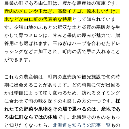
農業の町である由仁町は、豊かな農産物の宝庫です。
赤肉のメロンや玉ねぎ、高級イチゴ、原木しいたけ、
米などが由仁町の代表的な特産
として知られていま
す。夕張山地のふもとの肥沃な土と昼夜の寒暖差を生
かして育つメロンは、甘みと果肉の厚みが魅力で、贈
答用にも選ばれます。玉ねぎはハーブを合わせたドレ
ッシングなどに加工され、町内の店で手に入れること
ができます。
これらの農産物は、町内の直売所や観光施設で旬の時
期に出会えることがあります。どの時期に何が出回る
かは季節によって移り変わるため、訪れるタイミング
に合わせて旬の味を探すのも楽しみ方の一つです。
採
れたての野菜や果物をその場で選べるのは、産地であ
る由仁町ならではの体験
です。北海道そのものをもっ
と知りたくなったら、
北海道を知ろうの記事一覧
もの