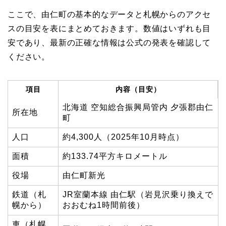
ここで、由仁町の基本的なデータと札幌からのアクセ
スの目安を表にまとめておきます。数値はいずれも目
安であり、最新の正確な情報は公式の発表を確認して
ください。
項目
内容（目安）
北海道 空知総合振興局管内 夕張郡由仁
所在地
町
人口
約4,300人（2025年10月時点）
面積
約133.74平方キロメートル
役場
由仁町新光
鉄道（札
JR室蘭本線 由仁駅（岩見沢乗り換えで
幌から）
おおむね1時間前後）
車（札幌