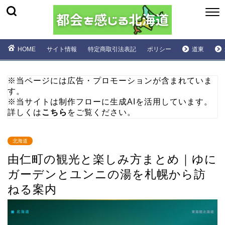
HOME
サイト情報
特定商取引法表記
ポリシー
道東
※当ページには広告・プロモーションが含まれていま
す。
※当サイトは制作フローに生成AIを活用しています。
詳しくは
こちら
をご覧ください。
北海道
由仁町の観光と楽しみ方まとめ｜ゆに
ガーデンとユンニの湯を札幌から訪
ねる案内