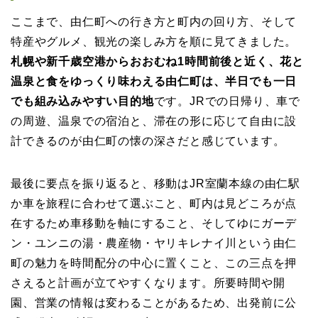
ここまで、由仁町への行き方と町内の回り方、そして
特産やグルメ、観光の楽しみ方を順に見てきました。
札幌や新千歳空港からおおむね1時間前後と近く、花と
温泉と食をゆっくり味わえる由仁町は、半日でも一日
でも組み込みやすい目的地
です。JRでの日帰り、車で
の周遊、温泉での宿泊と、滞在の形に応じて自由に設
計できるのが由仁町の懐の深さだと感じています。
最後に要点を振り返ると、移動はJR室蘭本線の由仁駅
か車を旅程に合わせて選ぶこと、町内は見どころが点
在するため車移動を軸にすること、そしてゆにガーデ
ン・ユンニの湯・農産物・ヤリキレナイ川という由仁
町の魅力を時間配分の中心に置くこと、この三点を押
さえると計画が立てやすくなります。所要時間や開
園、営業の情報は変わることがあるため、出発前に公