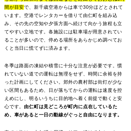
間が目安
で、新千歳空港からは車で30分ほどとされて
います。空港でレンタカーを借りて由仁町を組み込
み、その先の空知や夕張方面へ続けて向かう旅程も立
てやすい立地です。各施設には駐車場が用意されてい
ることが多いので、停める場所をあらかじめ調べてお
くと当日に慌てずに済みます。
冬季は路面の凍結や積雪に十分な注意が必要です。慣
れていない道での運転は無理をせず、時間に余裕を持
った計画にしてください。郊外の農村部は街灯が少な
い区間もあるため、日が落ちてからの運転は速度を控
えめにし、明るいうちに目的地へ着く前提で動くと安
心です。
由仁町は見どころが町内に点在しているた
め、車があると一日の動線がぐっと自由になります。