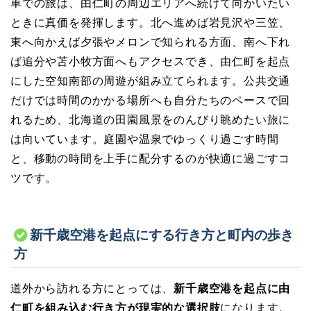
車での旅は、由仁町の周辺エリアへ続けて向かいたい
ときに真価を発揮します。北へ進めば岩見沢や三笠、
東へ向かえば夕張やメロンで知られる方面、南へ下れ
ば追分や苫小牧方面へもアクセスでき、由仁町を起点
にした空知南部の周遊が組み立てられます。公共交通
だけでは時間のかかる場所へも自分たちのペースで回
れるため、北海道の田園風景をのんびり眺めたい旅に
は向いています。庭園や温泉でゆっくり過ごす時間
と、移動の時間を上手に配分するのが快適に過ごすコ
ツです。
新千歳空港を起点にする行き方と町内の歩き
方
道外から訪れる方にとっては、
新千歳空港を起点に由
仁町を組み込む行き方が現実的な選択肢
になります。