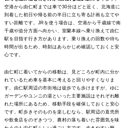
空港から由仁町までは車で30分ほどと近く、北海道に
到着した初日や帰る前の半日に立ち寄る計画も立てや
すい距離です。JRを使う場合は、空港から千歳線で南
千歳や追分方面へ向かい、室蘭本線へ乗り換えて由仁
駅を目指す行き方があります。乗り換えの回数や待ち
時間が出るため、時刻はあらかじめ確認しておくと安
心です。
由仁町に着いてからの移動は、見どころが町内に分か
れているため車を基本に考えると回りやすくなりま
す。由仁駅周辺の市街地は徒歩でも歩けますが、ゆに
ガーデンやユンニの湯といった主要施設はそれぞれ離
れた場所にあるため、移動手段を確保しておくと安心
です。町歩きそのものを楽しむなら、駅周辺の直売所
や飲食店をのぞきつつ、農村の落ち着いた雰囲気を味
わうのも由仁町らしい過ごし方です。歩きやすい靴