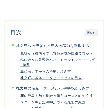
目次
閉じる
礼文島への行き方と島内の移動を整理する
札幌から稚内までは特急宗谷か空路で向かう
稚内港から香深港へハートランドフェリーで約
2時間
島に着いてからの移動と歩き方
礼文町の基本データとアクセスの目安
礼文島の名産・グルメと花や岬の楽しみ方
花の浮島を歩く桃岩展望台コースと岬めぐり
スコトン岬と澄海岬がつくる最北の絶景