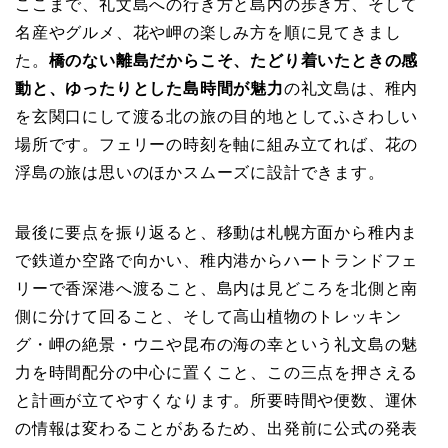
ここまで、礼文島への行き方と島内の歩き方、そして
名産やグルメ、花や岬の楽しみ方を順に見てきまし
た。
橋のない離島だからこそ、たどり着いたときの感
動と、ゆったりとした島時間が魅力
の礼文島は、稚内
を玄関口にして渡る北の旅の目的地としてふさわしい
場所です。フェリーの時刻を軸に組み立てれば、花の
浮島の旅は思いのほかスムーズに設計できます。
最後に要点を振り返ると、移動は札幌方面から稚内ま
で鉄道か空路で向かい、稚内港からハートランドフェ
リーで香深港へ渡ること、島内は見どころを北側と南
側に分けて回ること、そして高山植物のトレッキン
グ・岬の絶景・ウニや昆布の海の幸という礼文島の魅
力を時間配分の中心に置くこと、この三点を押さえる
と計画が立てやすくなります。所要時間や便数、運休
の情報は変わることがあるため、出発前に公式の発表