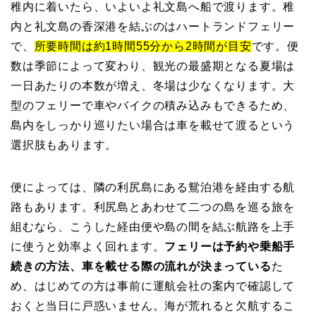
稚内に着いたら、いよいよ礼文島へ船で渡ります。稚
内と礼文島の香深港を結ぶのはハートランドフェリー
で、
所要時間は約1時間55分から2時間が目安
です。便
数は季節によって変わり、観光の最盛期となる夏場は
一日あたりの本数が増え、冬場は少なくなります。大
型のフェリーで車やバイクの積み込みもできるため、
島内をしっかり巡りたい場合は車を載せて渡るという
選択肢もあります。
便によっては、隣の利尻島にある鴛泊港を経由する航
路もあります。利尻島とあわせて二つの島を巡る旅を
組むなら、こうした経由便や島の間を結ぶ航路を上手
に使うと効率よく回れます。
フェリーは予約や乗船手
続きの方法、車を載せる際の流れが決まっている
た
め、はじめての方は事前に運航会社の案内で確認して
おくと当日に戸惑いません。海が荒れると欠航するこ