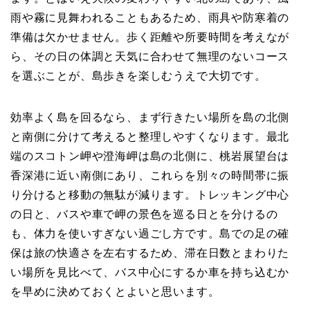
雨や霧に見舞われることもあるため、雨具や防寒着の
準備は欠かせません。歩く距離や所要時間を考えなが
ら、その日の体調と天気に合わせて無理のないコース
を選ぶことが、島歩きを楽しむうえで大切です。
効率よく島を回るなら、まず行きたい場所を島の北側
と南側に分けて考えると整理しやすくなります。最北
端のスコトン岬や澄海岬は島の北側に、桃岩展望台は
香深港に近い南側にあり、これらを別々の時間帯に振
り分けると移動の無駄が減ります。トレッキング中心
の日と、バスや車で岬の景色を巡る日とを分けるの
も、体力を使いすぎない過ごし方です。島での足の確
保は旅の快適さを左右するため、滞在日数とまわりた
い場所を見比べて、バス中心にするか車を持ち込むか
を早めに決めておくとよいと思います。