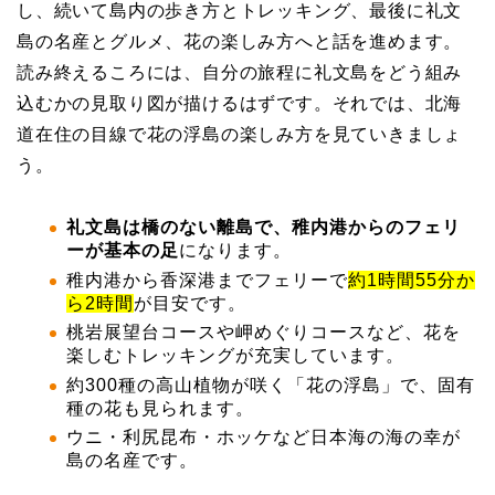
し、続いて島内の歩き方とトレッキング、最後に礼文
島の名産とグルメ、花の楽しみ方へと話を進めます。
読み終えるころには、自分の旅程に礼文島をどう組み
込むかの見取り図が描けるはずです。それでは、北海
道在住の目線で花の浮島の楽しみ方を見ていきましょ
う。
礼文島は橋のない離島で、稚内港からのフェリ
ーが基本の足
になります。
稚内港から香深港までフェリーで
約1時間55分か
ら2時間
が目安です。
桃岩展望台コースや岬めぐりコースなど、花を
楽しむトレッキングが充実しています。
約300種の高山植物が咲く「花の浮島」で、固有
種の花も見られます。
ウニ・利尻昆布・ホッケなど日本海の海の幸が
島の名産です。