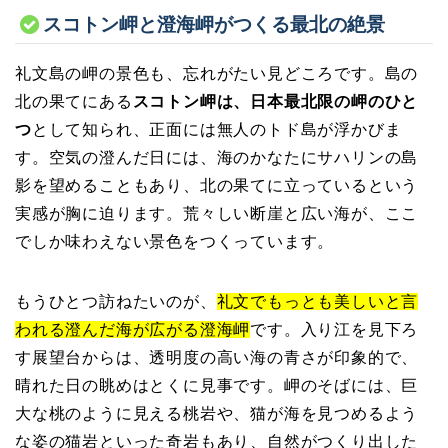
スコトン岬と澄海岬がつくる最北の絶景
礼文島の岬の景色も、忘れがたい見どころです。島の
北の果てにある
スコトン岬は、日本最北限の岬のひと
つ
として知られ、正面には無人のトド島が浮かびま
す。空気の澄んだ日には、海のかなたにサハリンの島
影を望めることもあり、北の果てに立っているという
実感が胸に迫ります。荒々しい断崖と広い海が、ここ
でしか味わえない景色をつくっています。
もうひとつ訪ねたいのが、
礼文でもっとも美しいと言
われる澄んだ海が広がる澄海岬
です。入り江を見下ろ
す展望台からは、透明度の高い海の青さが印象的で、
晴れた日の眺めはとくに見事です。岬のそばには、巨
大な桃のように見える桃岩や、猫が海を見つめるよう
な姿の猫岩といった奇岩もあり、自然がつくり出した