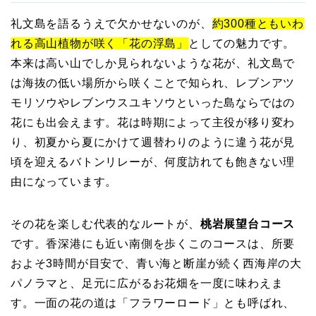
礼文島を語るうえで欠かせないのが、
約300種ともいわ
れる高山植物が咲く「花の浮島」
としての魅力です。
本来は高い山でしか見られないような花が、礼文島で
は海抜の低い場所から咲くことで知られ、レブンアツ
モリソウやレブンウスユキソウといった島ならではの
花にも出会えます。花は時期によって主役が移り変わ
り、初夏から夏にかけて週替わりのように違う花が見
頃を迎えるバトンリレーが、何度訪れても飽きない理
由になっています。
その花を楽しむ代表的なルートが、
桃岩展望台コース
です。香深港にも近い南側を歩くこのコースは、所要
およそ3時間が目安で、青い海と断崖が続く西海岸の大
パノラマと、足元に広がるお花畑を一度に味わえま
す。一面の花の道は「フラワーロード」とも呼ばれ、