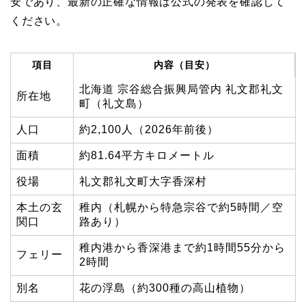
安であり、最新の正確な情報は公式の発表を確認して
ください。
項目
内容（目安）
北海道 宗谷総合振興局管内 礼文郡礼文
所在地
町（礼文島）
人口
約2,100人（2026年前後）
面積
約81.64平方キロメートル
役場
礼文郡礼文町大字香深村
本土の玄
稚内（札幌から特急宗谷で約5時間／空
関口
路あり）
稚内港から香深港まで約1時間55分から
フェリー
2時間
別名
花の浮島（約300種の高山植物）