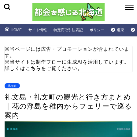
HOME
サイト情報
特定商取引法表記
ポリシー
道東
※当ページには広告・プロモーションが含まれていま
す。
※当サイトは制作フローに生成AIを活用しています。
詳しくは
こちら
をご覧ください。
北海道
礼文島・礼文町の観光と行き方まとめ
｜花の浮島を稚内からフェリーで巡る
案内