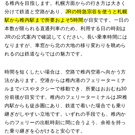
る稚内を目指します。札幌方面からの行き方は大きく
分けて鉄道と空路があり、
JRの特急宗谷を使うと札幌
駅から稚内駅まで所要およそ5時間
が目安です。一日の
本数が限られる直通列車のため、利用する日の時刻は
JRの公式案内で確認してください。長い乗車時間には
なりますが、車窓から北の大地の移り変わりを眺めら
れるのは鉄道ならではの魅力です。
時間を短くしたい場合は、空路で稚内空港へ向かう方
法があります。空港からは稚内港のフェリーターミナ
ルまでバスやタクシーで移動でき、所要はおおむね30
分前後が目安です。稚内のフェリーターミナルはJR稚
内駅からも徒歩圏にあり、鉄道で着いた場合でも乗り
継ぎがしやすい立地です。いずれの手段でも、稚内か
らのフェリーの出航時刻に間に合うよう、余裕を持っ
た乗り継ぎを心がけると安心です。