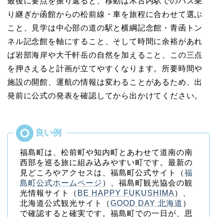
最後に要点を振り返ると、移動は木古内駅でのバス乗
り継ぎか函館からの松前線・車を旅程に合わせて選ぶ
こと、見学は中心部の道の駅と横綱記念館・青函トン
ネル記念館を軸にすること、そして時間に余裕があれ
ば岩部海岸や大千軒岳の自然を加えること、この三点
を押さえると計画が立てやすくなります。所要時間や
施設の開館、運航の情報は変わることがあるため、出
発前に公式の発表を確認してから出かけてください。
福島町は、松前町や知内町とあわせて道南の南
西部を巡る旅に組み込みやすい町です。最新の
見どころやアクセスは、福島町公式サイト（
福
島町公式ホームページ
）、福島町観光協会の観
光情報サイト（
BE HAPPY FUKUSHIMA
）、
北海道公式観光サイト（
GOOD DAY 北海道
）
で確認すると確実です。福島町での一日が、思