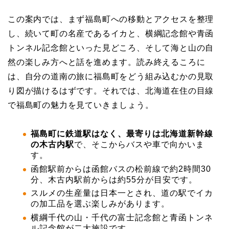
この案内では、まず福島町への移動とアクセスを整理
し、続いて町の名産であるイカと、横綱記念館や青函
トンネル記念館といった見どころ、そして海と山の自
然の楽しみ方へと話を進めます。読み終えるころに
は、自分の道南の旅に福島町をどう組み込むかの見取
り図が描けるはずです。それでは、北海道在住の目線
で福島町の魅力を見ていきましょう。
福島町に鉄道駅はなく、最寄りは北海道新幹線
の木古内駅
で、そこからバスや車で向かいま
す。
函館駅前からは函館バスの松前線で約2時間30
分、木古内駅前からは約55分が目安です。
スルメの生産量は日本一とされ、道の駅でイカ
の加工品を選ぶ楽しみがあります。
横綱千代の山・千代の富士記念館と青函トンネ
ル記念館が二大施設です。