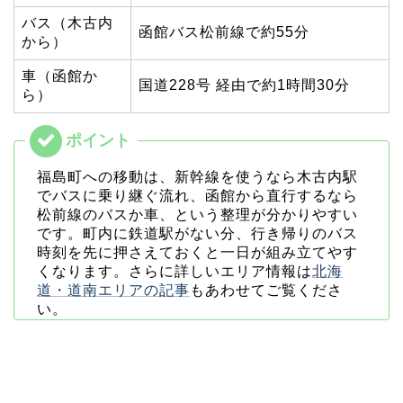
バス（木古内
函館バス松前線で約55分
から）
車（函館か
国道228号 経由で約1時間30分
ら）
福島町への移動は、新幹線を使うなら木古内駅
でバスに乗り継ぐ流れ、函館から直行するなら
松前線のバスか車、という整理が分かりやすい
です。町内に鉄道駅がない分、行き帰りのバス
時刻を先に押さえておくと一日が組み立てやす
くなります。さらに詳しいエリア情報は
北海
道・道南エリアの記事
もあわせてご覧くださ
い。