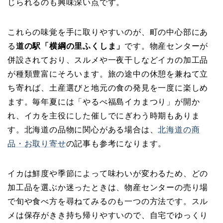
じられるのも興味深い点です。
これらの味覚を手に取りやすいのが、町の中心部にあ
る
道の駅「横綱の里ふくしま」
です。物産センターが
併設されており、スルメや一夜干しなどイカの加工品
が種類豊富にそろいます。旅の途中の休憩を兼ねて立
ち寄れば、土産選びと地元の食の発見を一度に楽しめ
ます。毎年夏には「やるべ福島イカまつり」が開か
れ、イカを主役にした催しでにぎわう時期もありま
す。北海道の品物に関心がある場合は、
北海道の商
品・お取り寄せ
の記事も参考になります。
イカは鮮度や季節によって味わいが変わるため、どの
加工品を選ぶか迷ったときは、物産センターの売り場
で旬や食べ方を尋ねてみるのも一つの方法です。スル
メは保存がきき持ち帰りやすいので、自宅でゆっくり