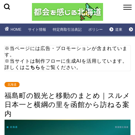
HOME
サイト情報
特定商取引法表記
ポリシー
道東
※当ページには広告・プロモーションが含まれていま
す。
※当サイトは制作フローに生成AIを活用しています。
詳しくは
こちら
をご覧ください。
北海道
福島町の観光と移動のまとめ｜スルメ
日本一と横綱の里を函館から訪ねる案
内