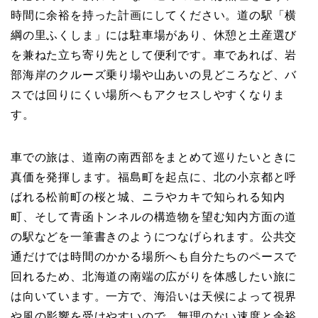
時間に余裕を持った計画にしてください。道の駅「横
綱の里ふくしま」には駐車場があり、休憩と土産選び
を兼ねた立ち寄り先として便利です。車であれば、岩
部海岸のクルーズ乗り場や山あいの見どころなど、バ
スでは回りにくい場所へもアクセスしやすくなりま
す。
車での旅は、道南の南西部をまとめて巡りたいときに
真価を発揮します。福島町を起点に、北の小京都と呼
ばれる松前町の桜と城、ニラやカキで知られる知内
町、そして青函トンネルの構造物を望む知内方面の道
の駅などを一筆書きのようにつなげられます。公共交
通だけでは時間のかかる場所へも自分たちのペースで
回れるため、北海道の南端の広がりを体感したい旅に
は向いています。一方で、海沿いは天候によって視界
や風の影響を受けやすいので、無理のない速度と余裕