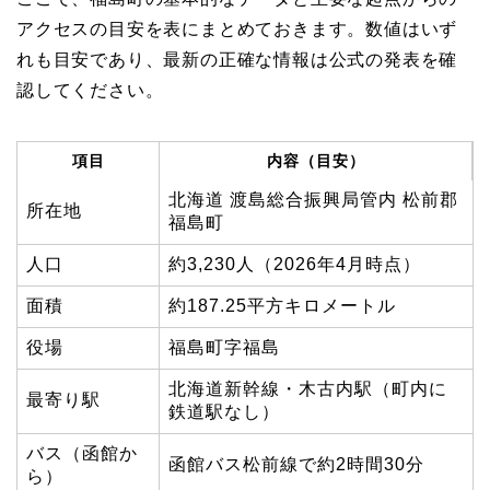
アクセスの目安を表にまとめておきます。数値はいず
れも目安であり、最新の正確な情報は公式の発表を確
認してください。
項目
内容（目安）
北海道 渡島総合振興局管内 松前郡
所在地
福島町
人口
約3,230人（2026年4月時点）
面積
約187.25平方キロメートル
役場
福島町字福島
北海道新幹線・木古内駅（町内に
最寄り駅
鉄道駅なし）
バス（函館か
函館バス松前線で約2時間30分
ら）