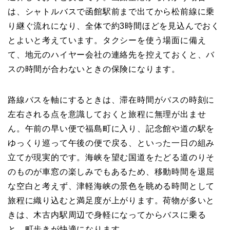
は、シャトルバスで函館駅前まで出てから松前線に乗
り継ぐ流れになり、全体で約3時間ほどを見込んでおく
とよいと考えています。タクシーを使う場面に備え
て、地元のハイヤー会社の連絡先を控えておくと、バ
スの時間が合わないときの保険になります。
路線バスを軸にするときは、滞在時間がバスの時刻に
左右される点を意識しておくと旅程に無理が出ませ
ん。午前の早い便で福島町に入り、記念館や道の駅を
ゆっくり巡って午後の便で戻る、といった一日の組み
立てが現実的です。海峡を望む国道をたどる道のりそ
のものが車窓の楽しみでもあるため、移動時間を退屈
な空白と考えず、津軽海峡の景色を眺める時間として
旅程に織り込むと満足度が上がります。荷物が多いと
きは、木古内駅周辺で身軽になってからバスに乗る
と、町歩きが快適になります。