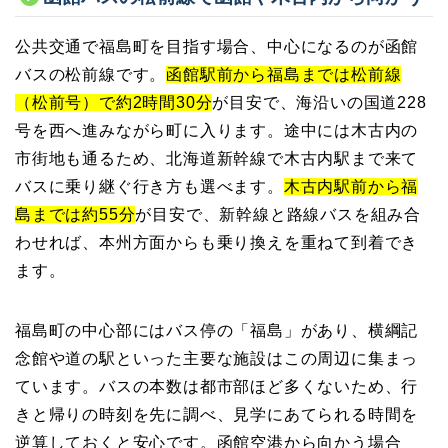
公共交通で福島町を目指す場合、中心になるのが函館
バスの松前線です。
函館駅前から福島までは松前線
（松前号）で約2時間30分
が目安で、海沿いの国道228
号を西へ進みながら町に入ります。途中には木古内の
市街地も通るため、北海道新幹線で木古内駅まで来て
バスに乗り継ぐ行き方も選べます。
木古内駅前から福
島までは約55分
が目安で、新幹線と路線バスを組み合
わせれば、本州方面からも乗り換えを重ねて到着でき
ます。
福島町の中心部にはバス停の「福島」があり、横綱記
念館や道の駅といった主要な施設はこの周辺に集まっ
ています。バスの本数は都市部ほど多くないため、行
きと帰りの時刻を先に調べ、見学にあてられる時間を
逆算しておくと安心です。函館空港から向かう場合