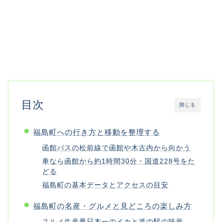
目次
閉じる
福島町への行き方と移動を整理する
函館バスの松前線で函館や木古内から向かう
車なら函館から約1時間30分・国道228号をた
どる
福島町の基本データとアクセスの目安
福島町の名産・グルメと見どころの楽しみ方
スルメ生産量日本一のイカと道の駅の味覚