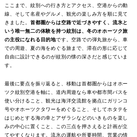
ここまで、紋別への行き方とアクセス、空港からの動
線、そして名産やグルメ、観光の楽しみ方を順に見て
きました。
首都圏からは空路で近づきやすく、流氷と
いう唯一無二の体験を持つ紋別は、冬のオホーツク旅
の主役になれる目的地
です。空路での弾丸旅から、車
での周遊、夏の海をめぐる旅まで、滞在の形に応じて
自由に設計できるのが紋別の懐の深さだと感じていま
す。
最後に要点を振り返ると、移動は首都圏からはオホー
ツク紋別空港を軸に、道内周遊なら車や都市間バスを
使い分けること、観光は海洋交流館を拠点にガリンコ
号やオホーツクタワーをめぐること、そしてホタテを
はじめとする海の幸とアザラシなどのいきものを楽し
みの中心に置くこと、この三点を押さえると計画が立
てやすくなります。流氷の運航や所要時間、営業の情