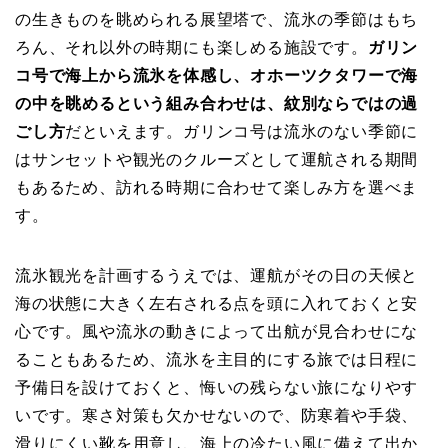
の生きものを眺められる展望塔で、流氷の季節はもち
ろん、それ以外の時期にも楽しめる施設です。
ガリン
コ号で海上から流氷を体感し、オホーツクタワーで海
の中を眺めるという組み合わせは、紋別ならではの過
ごし方
だといえます。ガリンコ号は流氷のない季節に
はサンセットや観光のクルーズとして運航される期間
もあるため、訪れる時期に合わせて楽しみ方を選べま
す。
流氷観光を計画するうえでは、運航がその日の天候と
海の状態に大きく左右される点を頭に入れておくと安
心です。風や流氷の動きによって出航が見合わせにな
ることもあるため、流氷を主目的にする旅では日程に
予備日を設けておくと、悔いの残らない旅になりやす
いです。寒さ対策も欠かせないので、防寒着や手袋、
滑りにくい靴を用意し、海上の冷たい風に備えて出か