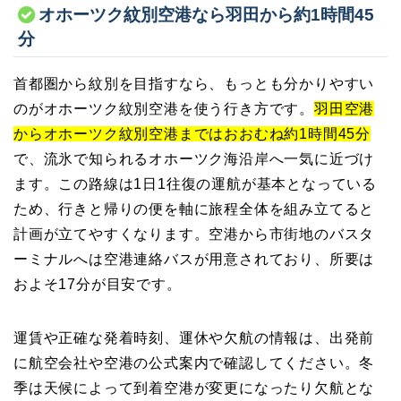
オホーツク紋別空港なら羽田から約1時間45
分
首都圏から紋別を目指すなら、もっとも分かりやすい
のがオホーツク紋別空港を使う行き方です。
羽田空港
からオホーツク紋別空港まではおおむね約1時間45分
で、流氷で知られるオホーツク海沿岸へ一気に近づけ
ます。この路線は1日1往復の運航が基本となっている
ため、行きと帰りの便を軸に旅程全体を組み立てると
計画が立てやすくなります。空港から市街地のバスタ
ーミナルへは空港連絡バスが用意されており、所要は
およそ17分が目安です。
運賃や正確な発着時刻、運休や欠航の情報は、出発前
に航空会社や空港の公式案内で確認してください。冬
季は天候によって到着空港が変更になったり欠航とな