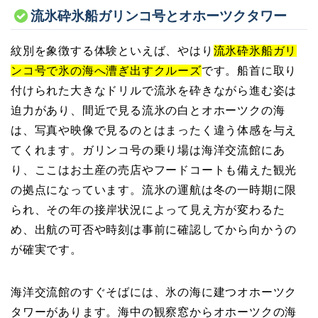
流氷砕氷船ガリンコ号とオホーツクタワー
紋別を象徴する体験といえば、やはり
流氷砕氷船ガリ
ンコ号で氷の海へ漕ぎ出すクルーズ
です。船首に取り
付けられた大きなドリルで流氷を砕きながら進む姿は
迫力があり、間近で見る流氷の白とオホーツクの海
は、写真や映像で見るのとはまったく違う体感を与え
てくれます。ガリンコ号の乗り場は海洋交流館にあ
り、ここはお土産の売店やフードコートも備えた観光
の拠点になっています。流氷の運航は冬の一時期に限
られ、その年の接岸状況によって見え方が変わるた
め、出航の可否や時刻は事前に確認してから向かうの
が確実です。
海洋交流館のすぐそばには、氷の海に建つオホーツク
タワーがあります。海中の観察窓からオホーツクの海