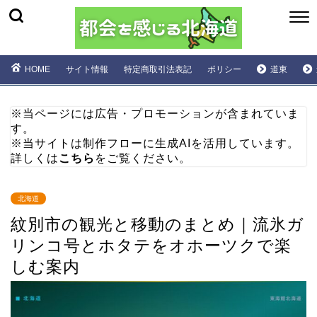
HOME
サイト情報
特定商取引法表記
ポリシー
道東
※当ページには広告・プロモーションが含まれていま
す。
※当サイトは制作フローに生成AIを活用しています。
詳しくは
こちら
をご覧ください。
北海道
紋別市の観光と移動のまとめ｜流氷ガ
リンコ号とホタテをオホーツクで楽
しむ案内