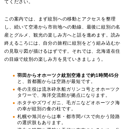
てください。
この案内では、まず紋別への移動とアクセスを整理
し、続いて空港から市街地への動線、最後に紋別の名
産とグルメ、観光の楽しみ方へと話を進めます。読み
終えるころには、自分の旅程に紋別をどう組み込むか
の見取り図が描けるはずです。それでは、北海道在住
の目線で紋別の楽しみ方を見ていきましょう。
羽田からオホーツク紋別空港まで約1時間45分
と、首都圏からは空路が最短です。
冬の主役は流氷砕氷船ガリンコ号とオホーツク
タワーで、海洋交流館が拠点になります。
ホタテやズワイガニ、毛ガニなどオホーツク海
の幸が紋別の食の柱です。
札幌や旭川からは車・都市間バスで向かう陸路
の選択肢もあります。