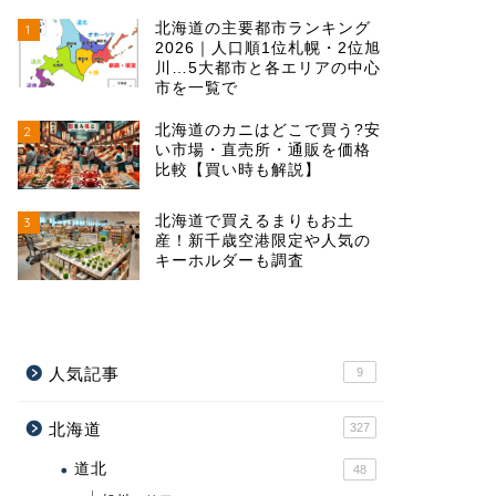
北海道の主要都市ランキング
1
2026｜人口順1位札幌・2位旭
川…5大都市と各エリアの中心
市を一覧で
北海道のカニはどこで買う?安
2
い市場・直売所・通販を価格
比較【買い時も解説】
北海道で買えるまりもお土
3
産！新千歳空港限定や人気の
キーホルダーも調査
人気記事
9
北海道
327
道北
48