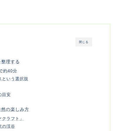
閉じる
を整理する
で約40分
スという選択肢
の目安
自然の楽しみ方
ケクラフト」
沢の渓谷