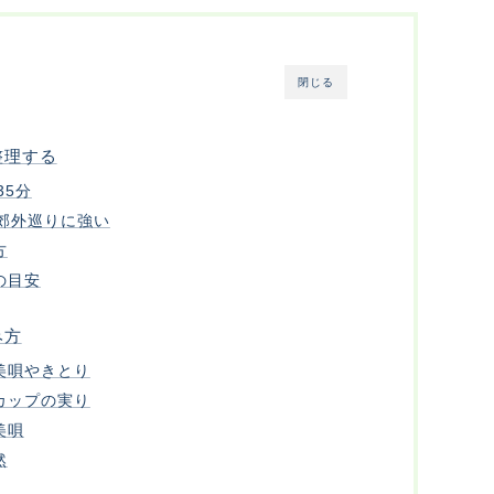
閉じる
整理する
35分
郊外巡りに強い
方
の目安
み方
美唄やきとり
カップの実り
美唄
然