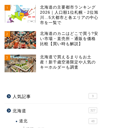
北海道の主要都市ランキング
1
2026｜人口順1位札幌・2位旭
川…5大都市と各エリアの中心
市を一覧で
北海道のカニはどこで買う?安
2
い市場・直売所・通販を価格
比較【買い時も解説】
北海道で買えるまりもお土
3
産！新千歳空港限定や人気の
キーホルダーも調査
人気記事
9
北海道
327
道北
48