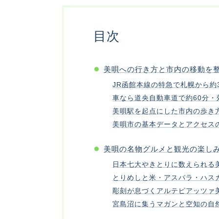
目次
美唄への行き方と市内の移動を
JR函館本線の特急で札幌から約
車なら道央自動車道で約60分・
美唄駅を起点にした市内の歩き
美唄市の基本データとアクセス
美唄の名物グルメと観光の楽し
日本七大やきとりに数えられる
とりめしと米・アスパラ・ハス
彫刻が息づくアルテピアッツァ
宮島沼に集うマガンと空知の自