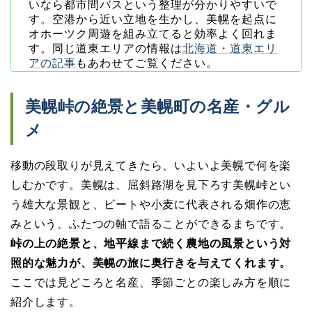
いなら都市間バスという整理が分かりやすいで
す。空港から近い立地を生かし、美幌を起点に
オホーツク周遊を組み立てると効率よく回れま
す。同じ道東エリアの情報は
北海道・道東エリ
アの記事
もあわせてご覧ください。
美幌峠の絶景と美幌町の名産・グル
メ
移動の段取りが見えてきたら、いよいよ美幌で何を楽
しむかです。美幌は、屈斜路湖を見下ろす美幌峠とい
う雄大な景観と、ビートや小麦に代表される畑作の恵
みという、ふたつの軸で語ることができるまちです。
峠の上の絶景と、地平線まで続く農地の風景という対
照的な魅力が、美幌の旅に奥行きを与えてくれます。
ここでは見どころと名産、季節ごとの楽しみ方を順に
紹介します。