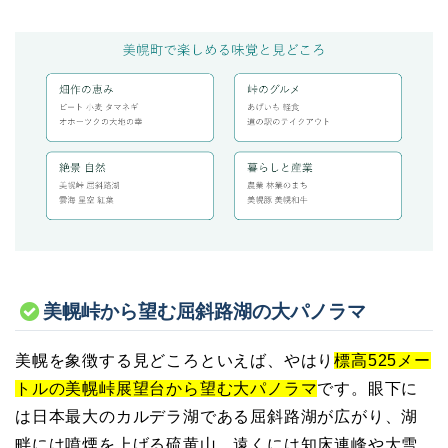
美幌峠から望む屈斜路湖の大パノラマ
美幌を象徴する見どころといえば、やはり
標高525メー
トルの美幌峠展望台から望む大パノラマ
です。眼下に
は日本最大のカルデラ湖である屈斜路湖が広がり、湖
畔には噴煙を上げる硫黄山、遠くには知床連峰や大雪