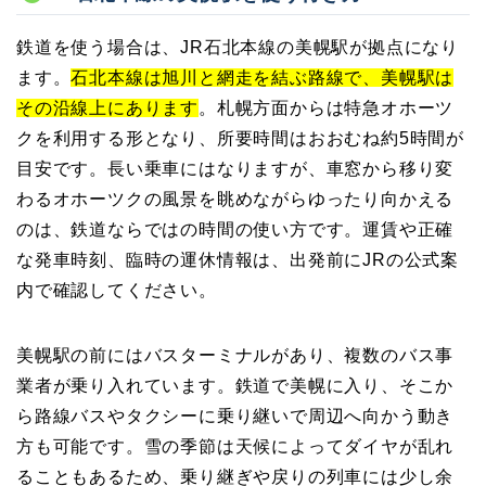
鉄道を使う場合は、JR石北本線の美幌駅が拠点になり
ます。
石北本線は旭川と網走を結ぶ路線で、美幌駅は
その沿線上にあります
。札幌方面からは特急オホーツ
クを利用する形となり、所要時間はおおむね約5時間が
目安です。長い乗車にはなりますが、車窓から移り変
わるオホーツクの風景を眺めながらゆったり向かえる
のは、鉄道ならではの時間の使い方です。運賃や正確
な発車時刻、臨時の運休情報は、出発前にJRの公式案
内で確認してください。
美幌駅の前にはバスターミナルがあり、複数のバス事
業者が乗り入れています。鉄道で美幌に入り、そこか
ら路線バスやタクシーに乗り継いで周辺へ向かう動き
方も可能です。雪の季節は天候によってダイヤが乱れ
ることもあるため、乗り継ぎや戻りの列車には少し余