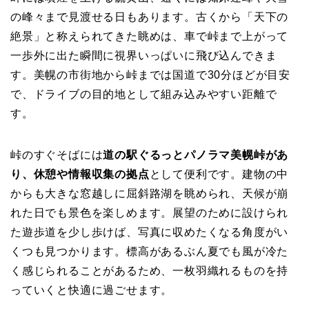
の峰々まで見渡せる日もあります。古くから「天下の
絶景」と称えられてきた眺めは、車で峠まで上がって
一歩外に出た瞬間に視界いっぱいに飛び込んできま
す。美幌の市街地から峠までは国道で30分ほどが目安
で、ドライブの目的地として組み込みやすい距離で
す。
峠のすぐそばには
道の駅ぐるっとパノラマ美幌峠があ
り、休憩や情報収集の拠点
として便利です。建物の中
からも大きな窓越しに屈斜路湖を眺められ、天候が崩
れた日でも景色を楽しめます。展望のために設けられ
た遊歩道を少し歩けば、写真に収めたくなる角度がい
くつも見つかります。標高があるぶん夏でも風が冷た
く感じられることがあるため、一枚羽織れるものを持
っていくと快適に過ごせます。