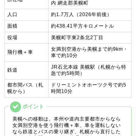
内 網走郡美幌町
人口
約1.7万人（2026年前後）
面積
約438.41平方キロメートル
役場
美幌町字東2条北2丁目
女満別空港から美幌まで約9km・
飛行機＋車
車で約10分
JR石北本線 美幌駅（札幌から特
鉄道
急で約5時間）
都市間バス（札
ドリーミントオホーツク号で約5
幌から）
時間10分
美幌への移動は、本州や道内主要都市からなら
女満別空港を使う飛行機＋車、車を運転しない
なら鉄道とバスの乗り継ぎ、札幌から直行した