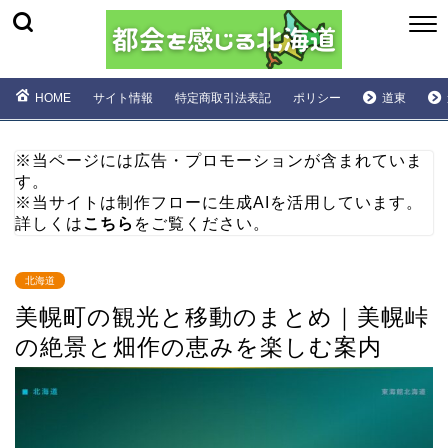
HOME
サイト情報
特定商取引法表記
ポリシー
道東
※当ページには広告・プロモーションが含まれていま
す。
※当サイトは制作フローに生成AIを活用しています。
詳しくは
こちら
をご覧ください。
北海道
美幌町の観光と移動のまとめ｜美幌峠
の絶景と畑作の恵みを楽しむ案内