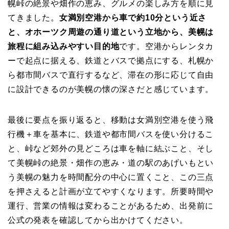
幌峠の絶景や畑作の恵み、グルメの楽しみ方を順に見
てきました。
女満別空港から車で約10分という近さ
と、オホーツク周遊の通り道という立地から、美幌は
旅程に組み込みやすい目的地
です。空港からレンタカ
ーで起点に据える、鉄道とバスで拠点にする、札幌か
ら都市間バスで直行するなど、滞在の形に応じて自由
に設計できるのが美幌の懐の深さだと感じています。
最後に要点を振り返ると、移動は女満別空港を使う飛
行機＋車を基本に、鉄道や都市間バスを使い分けるこ
と、峠など郊外の見どころは車を軸に結ぶこと、そし
て美幌峠の絶景・畑作の恵み・道の駅のあげいもとい
う美幌の魅力を時間配分の中心に置くこと、この三点
を押さえると計画が立てやすくなります。所要時間や
運行、営業の情報は変わることがあるため、出発前に
公式の発表を確認してから出かけてください。