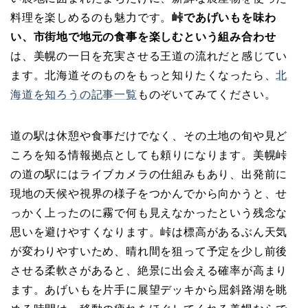
料理を楽しめるのも魅力です。
峠であげいもを味わ
い、市街地で地元の食事を楽しむという組み合わせ
は、美幌の一日を充実させる王道の流れだと感じてい
ます。北海道そのものをもっと知りたくなったら、
北
海道を知ろうの記事一覧
ものぞいてみてください。
道の駅は休憩や食事だけでなく、その土地の旬や見ど
ころを知る情報拠点としても頼りになります。美幌峠
の道の駅にはライブカメラの仕組みもあり、出発前に
現地の天候や視界の様子をつかんでから向かうと、せ
っかく上ったのに霧で何も見えなかったという残念な
思いを避けやすくなります。峠は標高があるぶん天気
が変わりやすいため、晴れ間を狙って予定を少し前後
させる柔軟さがあると、絶景に出会える確率が高まり
ます。あげいもを片手に展望デッキから屈斜路湖を眺