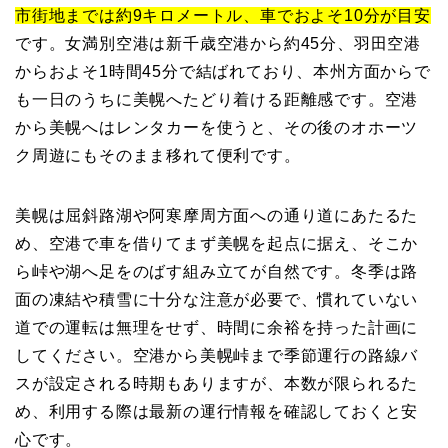
市街地までは約9キロメートル、車でおよそ10分が目安
です。女満別空港は新千歳空港から約45分、羽田空港
からおよそ1時間45分で結ばれており、本州方面からで
も一日のうちに美幌へたどり着ける距離感です。空港
から美幌へはレンタカーを使うと、その後のオホーツ
ク周遊にもそのまま移れて便利です。
美幌は屈斜路湖や阿寒摩周方面への通り道にあたるた
め、空港で車を借りてまず美幌を起点に据え、そこか
ら峠や湖へ足をのばす組み立てが自然です。冬季は路
面の凍結や積雪に十分な注意が必要で、慣れていない
道での運転は無理をせず、時間に余裕を持った計画に
してください。空港から美幌峠まで季節運行の路線バ
スが設定される時期もありますが、本数が限られるた
め、利用する際は最新の運行情報を確認しておくと安
心です。