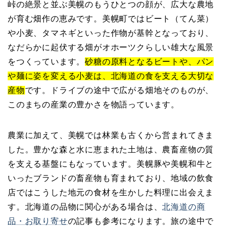
峠の絶景と並ぶ美幌のもうひとつの顔が、広大な農地
が育む畑作の恵みです。美幌町ではビート（てん菜）
や小麦、タマネギといった作物が基幹となっており、
なだらかに起伏する畑がオホーツクらしい雄大な風景
をつくっています。
砂糖の原料となるビートや、パン
や麺に姿を変える小麦は、北海道の食を支える大切な
産物
です。ドライブの途中で広がる畑地そのものが、
このまちの産業の豊かさを物語っています。
農業に加えて、美幌では林業も古くから営まれてきま
した。豊かな森と水に恵まれた土地は、農畜産物の質
を支える基盤にもなっています。美幌豚や美幌和牛と
いったブランドの畜産物も育まれており、地域の飲食
店ではこうした地元の食材を生かした料理に出会えま
す。北海道の品物に関心がある場合は、
北海道の商
品・お取り寄せ
の記事も参考になります。旅の途中で