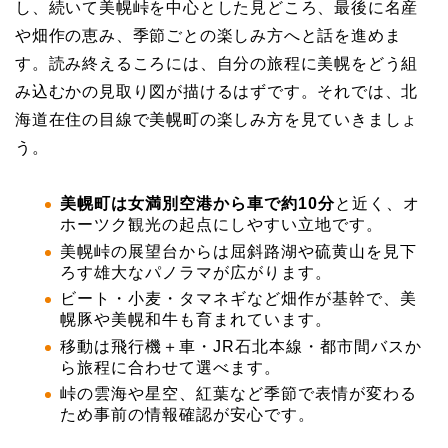
し、続いて美幌峠を中心とした見どころ、最後に名産
や畑作の恵み、季節ごとの楽しみ方へと話を進めま
す。読み終えるころには、自分の旅程に美幌をどう組
み込むかの見取り図が描けるはずです。それでは、北
海道在住の目線で美幌町の楽しみ方を見ていきましょ
う。
美幌町は女満別空港から車で約10分
と近く、オ
ホーツク観光の起点にしやすい立地です。
美幌峠の展望台からは屈斜路湖や硫黄山を見下
ろす雄大なパノラマが広がります。
ビート・小麦・タマネギなど畑作が基幹で、美
幌豚や美幌和牛も育まれています。
移動は飛行機＋車・JR石北本線・都市間バスか
ら旅程に合わせて選べます。
峠の雲海や星空、紅葉など季節で表情が変わる
ため事前の情報確認が安心です。