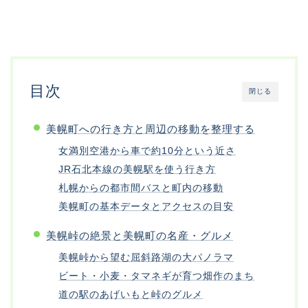
目次
閉じる
美幌町への行き方と周辺の移動を整理する
女満別空港から車で約10分という近さ
JR石北本線の美幌駅を使う行き方
札幌からの都市間バスと町内の移動
美幌町の基本データとアクセスの目安
美幌峠の絶景と美幌町の名産・グルメ
美幌峠から望む屈斜路湖の大パノラマ
ビート・小麦・タマネギが育つ畑作のまち
道の駅のあげいもと峠のグルメ