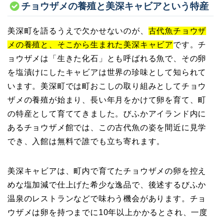
チョウザメの養殖と美深キャビアという特産
美深町を語るうえで欠かせないのが、
古代魚チョウザ
メの養殖と、そこから生まれた美深キャビア
です。チ
ョウザメは「生きた化石」とも呼ばれる魚で、その卵
を塩漬けにしたキャビアは世界の珍味として知られて
います。美深町では町おこしの取り組みとしてチョウ
ザメの養殖が始まり、長い年月をかけて卵を育て、町
の特産として育ててきました。びふかアイランド内に
あるチョウザメ館では、この古代魚の姿を間近に見学
でき、入館は無料で誰でも立ち寄れます。
美深キャビアは、町内で育てたチョウザメの卵を控え
めな塩加減で仕上げた希少な逸品で、後述するびふか
温泉のレストランなどで味わう機会があります。チョ
ウザメは卵を持つまでに10年以上かかるとされ、一度