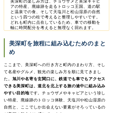
美深町の楽しみ方は、チョウザメと美深キャビ
アの特産、廃線跡を走るトロッコ王国、道の駅
と温泉での食、そして天塩川と松山湿原の自然
という四つの柱で考えると整理しやすいです。
どれも町内に点在しているため、車での移動を
軸に時間配分を考えると無理なく回れます。
美深町を旅程に組み込むためのまと
め
ここまで、美深町への行き方と町内のまわり方、そし
て名産やグルメ、観光の楽しみ方を順に見てきまし
た。
旭川や名寄を玄関口に、鉄道でも車でもアクセス
できる美深町は、道北を北上する旅の途中に組み込み
やすい目的地
です。チョウザメやキャビアという珍し
い特産、廃線跡のトロッコ体験、天塩川や松山湿原の
自然と、ここでしか出会えない要素がそろっているの