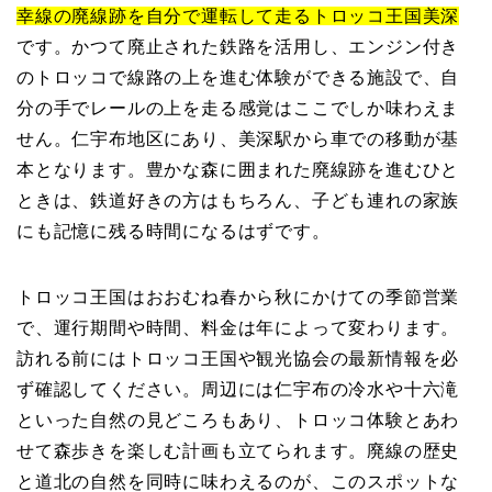
幸線の廃線跡を自分で運転して走るトロッコ王国美深
です。かつて廃止された鉄路を活用し、エンジン付き
のトロッコで線路の上を進む体験ができる施設で、自
分の手でレールの上を走る感覚はここでしか味わえま
せん。仁宇布地区にあり、美深駅から車での移動が基
本となります。豊かな森に囲まれた廃線跡を進むひと
ときは、鉄道好きの方はもちろん、子ども連れの家族
にも記憶に残る時間になるはずです。
トロッコ王国はおおむね春から秋にかけての季節営業
で、運行期間や時間、料金は年によって変わります。
訪れる前にはトロッコ王国や観光協会の最新情報を必
ず確認してください。周辺には仁宇布の冷水や十六滝
といった自然の見どころもあり、トロッコ体験とあわ
せて森歩きを楽しむ計画も立てられます。廃線の歴史
と道北の自然を同時に味わえるのが、このスポットな