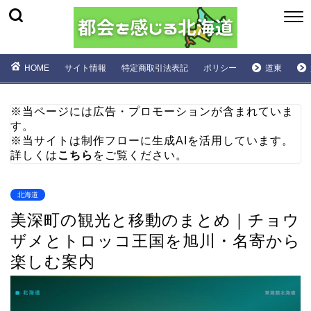
HOME
サイト情報
特定商取引法表記
ポリシー
道東
※当ページには広告・プロモーションが含まれていま
す。
※当サイトは制作フローに生成AIを活用しています。
詳しくは
こちら
をご覧ください。
北海道
美深町の観光と移動のまとめ｜チョウ
ザメとトロッコ王国を旭川・名寄から
楽しむ案内