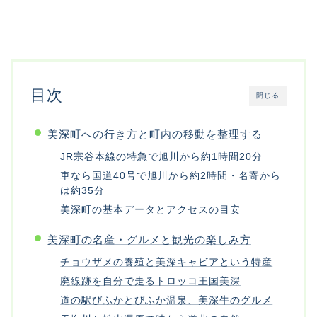
目次
閉じる
美深町への行き方と町内の移動を整理する
JR宗谷本線の特急で旭川から約1時間20分
車なら国道40号で旭川から約2時間・名寄から
は約35分
美深町の基本データとアクセスの目安
美深町の名産・グルメと観光の楽しみ方
チョウザメの養殖と美深キャビアという特産
廃線跡を自分で走るトロッコ王国美深
道の駅びふかとびふか温泉、美深牛のグルメ