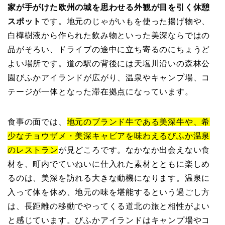
家が手がけた欧州の城を思わせる外観が目を引く休憩
スポット
です。地元のじゃがいもを使った揚げ物や、
白樺樹液から作られた飲み物といった美深ならではの
品がそろい、ドライブの途中に立ち寄るのにちょうど
よい場所です。道の駅の背後には天塩川沿いの森林公
園びふかアイランドが広がり、温泉やキャンプ場、コ
テージが一体となった滞在拠点になっています。
食事の面では、
地元のブランド牛である美深牛や、希
少なチョウザメ・美深キャビアを味わえるびふか温泉
のレストラン
が見どころです。なかなか出会えない食
材を、町内でていねいに仕入れた素材とともに楽しめ
るのは、美深を訪れる大きな動機になります。温泉に
入って体を休め、地元の味を堪能するという過ごし方
は、長距離の移動でやってくる道北の旅と相性がよい
と感じています。びふかアイランドはキャンプ場やコ