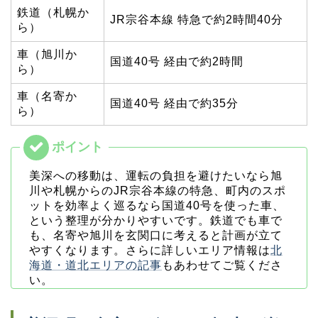
鉄道（札幌か
JR宗谷本線 特急で約2時間40分
ら）
車（旭川か
国道40号 経由で約2時間
ら）
車（名寄か
国道40号 経由で約35分
ら）
美深への移動は、運転の負担を避けたいなら旭
川や札幌からのJR宗谷本線の特急、町内のスポ
ットを効率よく巡るなら国道40号を使った車、
という整理が分かりやすいです。鉄道でも車で
も、名寄や旭川を玄関口に考えると計画が立て
やすくなります。さらに詳しいエリア情報は
北
海道・道北エリアの記事
もあわせてご覧くださ
い。