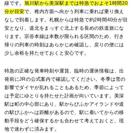
線です。
旭川駅から美深駅までは特急でおよそ1時間20
分が目安
で、稚内方面へ向かう列車に乗れば乗り換え
なしで到着します。札幌からは特急で約2時間40分が目
安となり、道北をまっすぐ北上する長めの鉄道旅にな
ります。宗谷本線は本数が限られる区間のため、行き
帰りの列車の時刻はあらかじめ確認し、戻りの便には
少し余裕を持たせておくと安心です。
特急の正確な発車時刻や運賃、臨時の運休情報は、出
発前にJRの公式案内で確認してください。冬季は雪の
影響でダイヤが乱れることもあるため、季節によって
は予定にゆとりを持たせた計画が向いています。美深
駅は町の中心部にあり、駅からびふかアイランドや道
の駅びふかへは距離があるので、駅に着いてからの移
動手段をどう確保するかも合わせて考えておくと、現
地で迷わずに済みます。