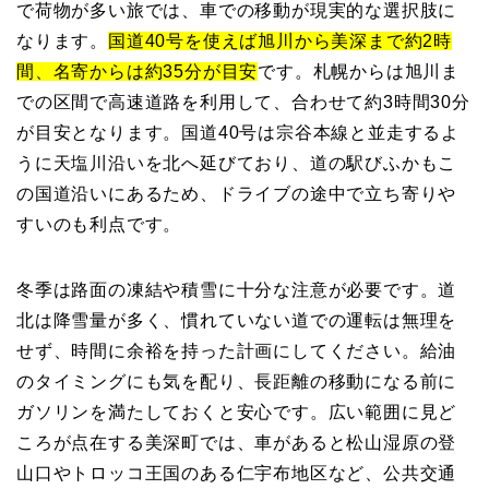
で荷物が多い旅では、車での移動が現実的な選択肢に
なります。
国道40号を使えば旭川から美深まで約2時
間、名寄からは約35分が目安
です。札幌からは旭川ま
での区間で高速道路を利用して、合わせて約3時間30分
が目安となります。国道40号は宗谷本線と並走するよ
うに天塩川沿いを北へ延びており、道の駅びふかもこ
の国道沿いにあるため、ドライブの途中で立ち寄りや
すいのも利点です。
冬季は路面の凍結や積雪に十分な注意が必要です。道
北は降雪量が多く、慣れていない道での運転は無理を
せず、時間に余裕を持った計画にしてください。給油
のタイミングにも気を配り、長距離の移動になる前に
ガソリンを満たしておくと安心です。広い範囲に見ど
ころが点在する美深町では、車があると松山湿原の登
山口やトロッコ王国のある仁宇布地区など、公共交通