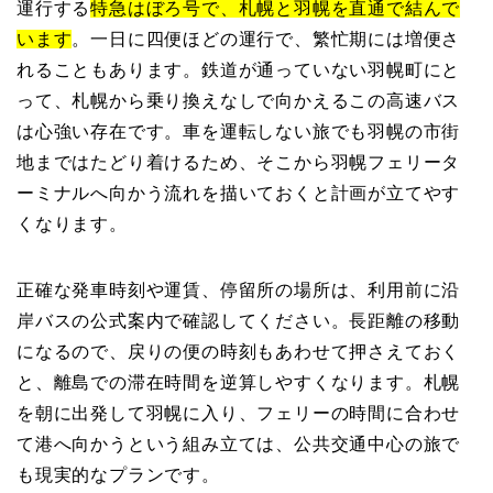
運行する
特急はぼろ号で、札幌と羽幌を直通で結んで
います
。一日に四便ほどの運行で、繁忙期には増便さ
れることもあります。鉄道が通っていない羽幌町にと
って、札幌から乗り換えなしで向かえるこの高速バス
は心強い存在です。車を運転しない旅でも羽幌の市街
地まではたどり着けるため、そこから羽幌フェリータ
ーミナルへ向かう流れを描いておくと計画が立てやす
くなります。
正確な発車時刻や運賃、停留所の場所は、利用前に沿
岸バスの公式案内で確認してください。長距離の移動
になるので、戻りの便の時刻もあわせて押さえておく
と、離島での滞在時間を逆算しやすくなります。札幌
を朝に出発して羽幌に入り、フェリーの時間に合わせ
て港へ向かうという組み立ては、公共交通中心の旅で
も現実的なプランです。