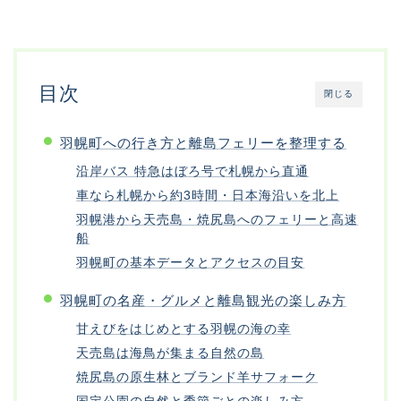
目次
閉じる
羽幌町への行き方と離島フェリーを整理する
沿岸バス 特急はぼろ号で札幌から直通
車なら札幌から約3時間・日本海沿いを北上
羽幌港から天売島・焼尻島へのフェリーと高速
船
羽幌町の基本データとアクセスの目安
羽幌町の名産・グルメと離島観光の楽しみ方
甘えびをはじめとする羽幌の海の幸
天売島は海鳥が集まる自然の島
焼尻島の原生林とブランド羊サフォーク