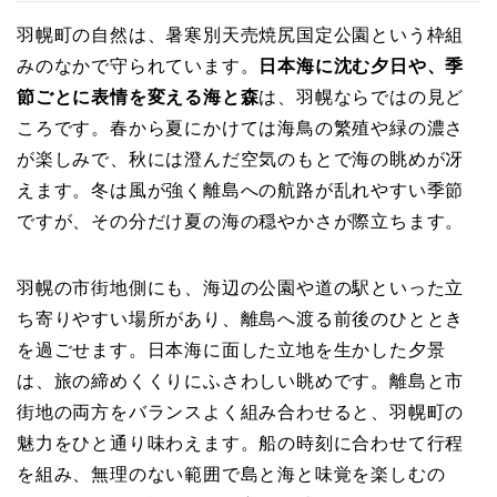
羽幌町の自然は、暑寒別天売焼尻国定公園という枠組
みのなかで守られています。
日本海に沈む夕日や、季
節ごとに表情を変える海と森
は、羽幌ならではの見ど
ころです。春から夏にかけては海鳥の繁殖や緑の濃さ
が楽しみで、秋には澄んだ空気のもとで海の眺めが冴
えます。冬は風が強く離島への航路が乱れやすい季節
ですが、その分だけ夏の海の穏やかさが際立ちます。
羽幌の市街地側にも、海辺の公園や道の駅といった立
ち寄りやすい場所があり、離島へ渡る前後のひととき
を過ごせます。日本海に面した立地を生かした夕景
は、旅の締めくくりにふさわしい眺めです。離島と市
街地の両方をバランスよく組み合わせると、羽幌町の
魅力をひと通り味わえます。船の時刻に合わせて行程
を組み、無理のない範囲で島と海と味覚を楽しむの