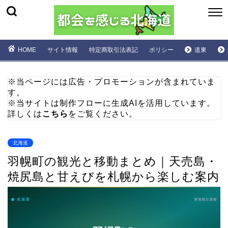
HOME
サイト情報
特定商取引法表記
ポリシー
道東
※当ページには広告・プロモーションが含まれていま
す。
※当サイトは制作フローに生成AIを活用しています。
詳しくは
こちら
をご覧ください。
北海道
羽幌町の観光と移動まとめ｜天売島・
焼尻島と甘えびを札幌から楽しむ案内