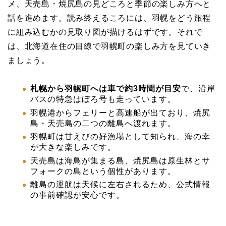
メ、天売島・焼尻島の見どころと季節の楽しみ方へと
話を進めます。読み終えるころには、羽幌をどう旅程
に組み込むかの見取り図が描けるはずです。それで
は、北海道在住の目線で羽幌町の楽しみ方を見ていき
ましょう。
札幌から羽幌町へは車で約3時間が目安
で、沿岸
バスの特急はぼろ号も走っています。
羽幌港からフェリーと高速船が出ており、焼尻
島・天売島の二つの離島へ渡れます。
羽幌町は甘えびの好漁場として知られ、海の幸
が大きな楽しみです。
天売島は海鳥が集まる島、焼尻島は原生林とサ
フォークの島という個性があります。
離島の運航は天候に左右されるため、公式情報
の事前確認が安心です。