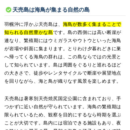
天売島は海鳥が集まる自然の島
羽幌沖に浮かぶ天売島は、
海鳥が数多く集まることで
知られる自然豊かな島
です。島の西側には高い断崖が
連なり、繁殖期にはウミガラスやウトウといった海鳥
が岩場や斜面に集まります。とりわけ夕暮れどきに巣
へ帰ってくる海鳥の群れは、この島ならではの光景と
して知られています。島は周囲をぐるりと巡れるほど
の大きさで、徒歩やレンタサイクルで断崖や展望地点
を回りながら、海と鳥が織りなす風景を楽しめます。
天売島は暑寒別天売焼尻国定公園に含まれており、手
つかずに近い自然が守られています。海鳥の繁殖期は
限られているため、観察を目的にするなら時期を選ぶ
ことが大切です。島内には宿泊できる施設もあり、夜