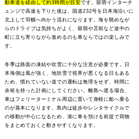
動車道を経由して約3時間が目安
です。留萌インターチ
ェンジで高速を下りた後は、国道232号を日本海沿いに
北上して羽幌へ向かう流れになります。海を眺めなが
らのドライブは気持ちがよく、留萌や苫前など途中の
町に立ち寄りながら進めるのも車ならではの楽しみで
す。
冬季は路面の凍結や吹雪に十分な注意が必要です。日
本海側は風が強く、地吹雪で視界が悪くなる日もある
ため、慣れていない道での運転は無理をせず、時間に
余裕を持った計画にしてください。離島へ渡る場合、
車はフェリーターミナル周辺に置いて身軽に船へ乗る
のが基本になります。島内は徒歩やレンタサイクルで
の移動が中心になるため、港に車を預ける前提で荷物
をまとめておくと動きやすくなります。