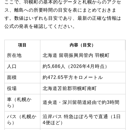
ここで、羽幌町の基本的なデータと札幌からのアクセ
ス、離島への所要時間の目安を表にまとめておきま
す。数値はいずれも目安であり、最新の正確な情報は
公式の発表を確認してください。
項目
内容（目安）
所在地
北海道 留萌振興局管内 羽幌町
人口
約5,686人（2026年4月時点）
面積
約472.65平方キロメートル
役場
北海道苫前郡羽幌町南町
車（札幌か
道央道・深川留萌道経由で約3時間
ら）
バス（札幌か
沿岸バス 特急はぼろ号で直通（1日
ら）
4便ほど）