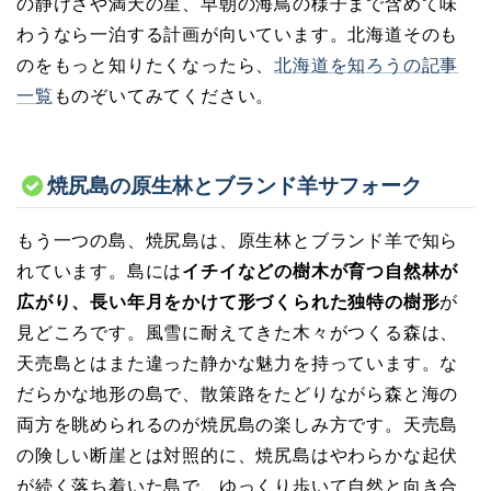
の静けさや満天の星、早朝の海鳥の様子まで含めて味
わうなら一泊する計画が向いています。北海道そのも
のをもっと知りたくなったら、
北海道を知ろうの記事
一覧
ものぞいてみてください。
焼尻島の原生林とブランド羊サフォーク
もう一つの島、焼尻島は、原生林とブランド羊で知ら
れています。島には
イチイなどの樹木が育つ自然林が
広がり、長い年月をかけて形づくられた独特の樹形
が
見どころです。風雪に耐えてきた木々がつくる森は、
天売島とはまた違った静かな魅力を持っています。な
だらかな地形の島で、散策路をたどりながら森と海の
両方を眺められるのが焼尻島の楽しみ方です。天売島
の険しい断崖とは対照的に、焼尻島はやわらかな起伏
が続く落ち着いた島で、ゆっくり歩いて自然と向き合