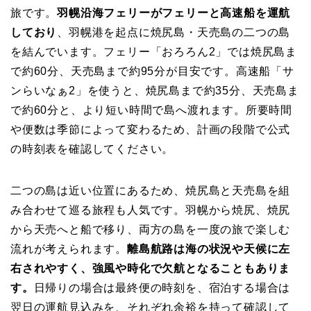
旅です。
羽幌沿海フェリーがフェリーと高速船を運航
しており
、羽幌港を起点に焼尻島・天売島の二つの島
を結んでいます。フェリー「おろろん2」では焼尻島ま
で約60分、天売島まで約95分が目安です。高速船「サ
ンらいなぁ2」を使うと、焼尻島まで約35分、天売島ま
で約60分と、より短い時間で島へ渡れます。所要時間
や便数は季節によって変わるため、計画の段階で公式
の時刻表を確認してください。
二つの島は近い位置にあるため、焼尻島と天売島を組
み合わせて巡る旅程も人気です。羽幌から焼尻、焼尻
から天売へと船で移り、両方の島を一度の旅で楽しむ
流れが考えられます。
離島航路は海の状況や天候に左
右されやすく、強風や時化で欠航となることもありま
す。
日帰りの場合は最終便の時刻を、宿泊する場合は
翌日の運航見込みを、それぞれ余裕を持って確認して