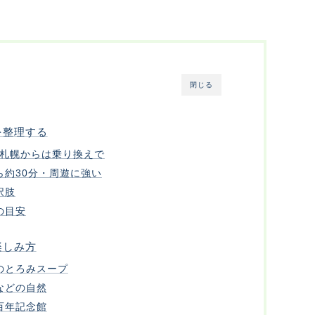
閉じる
を整理する
・札幌からは乗り換えで
約30分・周遊に強い
択肢
の目安
楽しみ方
のとろみスープ
などの自然
百年記念館