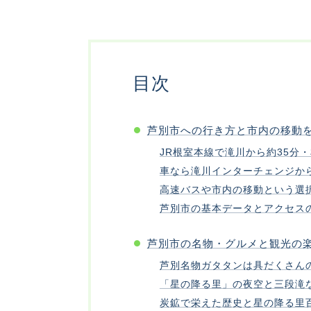
目次
芦別市への行き方と市内の移動
JR根室本線で滝川から約35分
車なら滝川インターチェンジから
高速バスや市内の移動という選
芦別市の基本データとアクセス
芦別市の名物・グルメと観光の
芦別名物ガタタンは具だくさん
「星の降る里」の夜空と三段滝
炭鉱で栄えた歴史と星の降る里