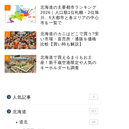
北海道の主要都市ランキング
1
2026｜人口順1位札幌・2位旭
川…5大都市と各エリアの中心
市を一覧で
北海道のカニはどこで買う?安
2
い市場・直売所・通販を価格
比較【買い時も解説】
北海道で買えるまりもお土
3
産！新千歳空港限定や人気の
キーホルダーも調査
人気記事
9
北海道
327
道北
48