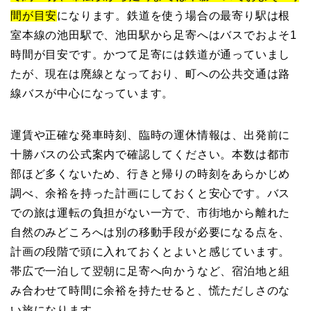
間が目安
になります。鉄道を使う場合の最寄り駅は根
室本線の池田駅で、池田駅から足寄へはバスでおよそ1
時間が目安です。かつて足寄には鉄道が通っていまし
たが、現在は廃線となっており、町への公共交通は路
線バスが中心になっています。
運賃や正確な発車時刻、臨時の運休情報は、出発前に
十勝バスの公式案内で確認してください。本数は都市
部ほど多くないため、行きと帰りの時刻をあらかじめ
調べ、余裕を持った計画にしておくと安心です。バス
での旅は運転の負担がない一方で、市街地から離れた
自然のみどころへは別の移動手段が必要になる点を、
計画の段階で頭に入れておくとよいと感じています。
帯広で一泊して翌朝に足寄へ向かうなど、宿泊地と組
み合わせて時間に余裕を持たせると、慌ただしさのな
い旅になります。