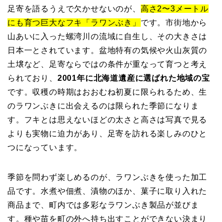
足寄を語るうえで欠かせないのが、
高さ2〜3メートル
にも育つ巨大なフキ「ラワンぶき」
です。市街地から
山あいに入った螺湾川の流域に自生し、その大きさは
日本一とされています。盆地特有の気候や火山灰質の
土壌など、足寄ならではの条件が重なって育つと考え
られており、
2001年に北海道遺産に選ばれた地域の宝
です。収穫の時期はおおむね初夏に限られるため、生
のラワンぶきに出会えるのは限られた季節になりま
す。フキとは思えないほどの太さと高さは写真で見る
よりも実物に迫力があり、足寄を訪れる楽しみのひと
つになっています。
季節を問わず楽しめるのが、ラワンぶきを使った加工
品です。水煮や佃煮、漬物のほか、菓子に取り入れた
商品まで、町内では多彩なラワンぶき製品が並びま
す。種や苗を町の外へ持ち出すことができない決まり