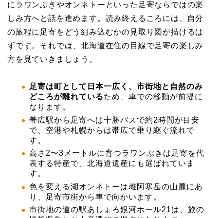
にラワンぶきやオンネトーといった足寄ならではの楽
しみ方へと話を進めます。読み終えるころには、自分
の旅程に足寄をどう組み込むかの見取り図が描けるは
ずです。それでは、北海道在住の目線で足寄の楽しみ
方を見ていきましょう。
足寄は町として日本一広く、市街地と自然のみ
どころが離れている
ため、車での移動が前提に
なります。
帯広駅から足寄へは十勝バスで約2時間が目安
で、空港や札幌からは帯広で乗り継ぐ流れで
す。
高さ2〜3メートルに育つラワンぶきは足寄を代
表する特産で、北海道遺産にも選ばれていま
す。
色を変える湖オンネトーは雌阿寒岳の山麓にあ
り、足寄市街から車で向かいます。
市街地の道の駅あしょろ銀河ホール21は、旅の