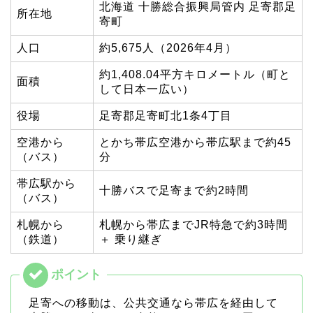
北海道 十勝総合振興局管内 足寄郡足
所在地
寄町
人口
約5,675人（2026年4月）
約1,408.04平方キロメートル（町と
面積
して日本一広い）
役場
足寄郡足寄町北1条4丁目
空港から
とかち帯広空港から帯広駅まで約45
（バス）
分
帯広駅から
十勝バスで足寄まで約2時間
（バス）
札幌から
札幌から帯広までJR特急で約3時間
（鉄道）
＋ 乗り継ぎ
足寄への移動は、公共交通なら帯広を経由して