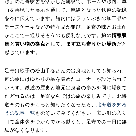
線」の足寄駅舎を活かした施設で、ホームや線路、車
両を再現した展示を通じて、廃線となった鉄道の記憶
を今に伝えています。館内にはラワンぶきの加工品や
チーズケーキなどの特産品が並び、足寄の味とお土産
がここで一通りそろうのも便利な点です。
旅の情報収
集と買い物の拠点として、まず立ち寄りたい場所
だと
感じています。
足寄は歌手の松山千春さんの出身地としても知られ、
道の駅にはゆかりの品を集めたコーナーが設けられて
います。鉄道の歴史と地元出身者の歩みを同じ場所で
たどれるのは、足寄ならではの旅の楽しみです。北海
道そのものをもっと知りたくなったら、
北海道を知ろ
うの記事一覧
ものぞいてみてください。広い町の入り
口で全体像をつかんでから動くと、足寄での一日に無
駄がなくなります。