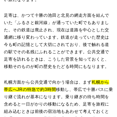
足寄は、かつて十勝の池田と北見の網走方面を結んで
いた「ふるさと銀河線」が通っていた町でもありまし
た。その鉄道は廃止され、現在は道路を中心とした交
通網に移り変わっています。鉄道が走っていた歴史は
今も町の記憶として大切にされており、後で触れる道
の駅でその名残にふれることができます。公共交通で
足寄を訪れるときは、こうした背景を知っておくと、
移動そのものが町の歴史をたどる時間にもなります。
札幌方面から公共交通で向かう場合は、まず
札幌から
帯広へJRの特急で約3時間
移動し、帯広で十勝バスに乗
り継ぐ流れが基本になります。乗り継ぎの待ち時間を
含めると一日がかりの移動になるため、足寄を旅程に
組み込むときは前後の宿泊地もあわせて考えておくと