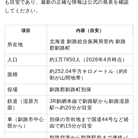
も目安であり、最新の正確な情報は公式の発表を確認
してください。
項目
内容（目安）
北海道 釧路総合振興局管内 釧路
所在地
郡釧路町
人口
約1万7850人（2026年4月時点）
約252.04平方キロメートル（約8
面積
割が山間地帯）
役場
釧路郡釧路町別保
鉄道（湿原方
JR釧網本線で釧路駅から釧路湿原
面）
駅へ約20分が目安
車（釧路市中心
別保の市街地まで国道44号など経
部から）
由で約15分が目安
釧路空港から釧路駅前まで連絡バ