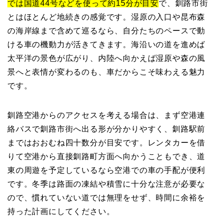
では国道44号などを使って約15分が目安
で、釧路市街
とはほとんど地続きの感覚です。湿原の入口や昆布森
の海岸線まで含めて巡るなら、自分たちのペースで動
ける車の機動力が活きてきます。海沿いの道を進めば
太平洋の景色が広がり、内陸へ向かえば湿原や森の風
景へと表情が変わるのも、車だからこそ味わえる魅力
です。
釧路空港からのアクセスを考える場合は、まず空港連
絡バスで釧路市街へ出る形が分かりやすく、釧路駅前
まではおおむね四十数分が目安です。レンタカーを借
りて空港から直接釧路町方面へ向かうこともでき、道
東の周遊を予定しているなら空港での車の手配が便利
です。冬季は路面の凍結や積雪に十分な注意が必要な
ので、慣れていない道では無理をせず、時間に余裕を
持った計画にしてください。