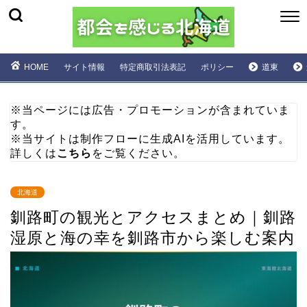
HOME
サイト情報
特定商取引法表記
ポリシー
道東
※当ページには広告・プロモーションが含まれていま
す。
※当サイトは制作フローに生成AIを活用しています。
詳しくは
こちら
をご覧ください。
北海道
釧路町の観光とアクセスまとめ｜釧路
湿原と海の幸を釧路市から楽しむ案内