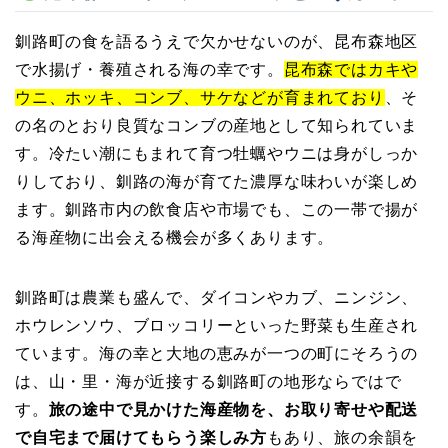
釧路町の食を語るうえで欠かせないのが、昆布森地区
で水揚げ・養殖される海の幸です。
昆布森ではカキや
ウニ、ホッキ、コンブ、サケなどが育まれており
、そ
の名のとおり良質なコンブの産地として知られていま
す。冷たい潮にもまれて育つ牡蠣やウニは身がしっか
りしており、釧路の海が育てた濃厚な味わいが楽しめ
ます。釧路市内の飲食店や市場でも、この一帯で揚が
る海産物に出会える機会が多くあります。
釧路町は農業も盛んで、ダイコンやカブ、ニンジン、
ホウレンソウ、ブロッコリーといった野菜も生産され
ています。海の幸と大地の恵みが一つの町にそろうの
は、山・里・海が近接する釧路町の地形ならではで
す。
旅の途中で見かけた海産物を、お取り寄せや配送
で自宅まで届けてもらう楽しみ方
もあり、旅の余韻を