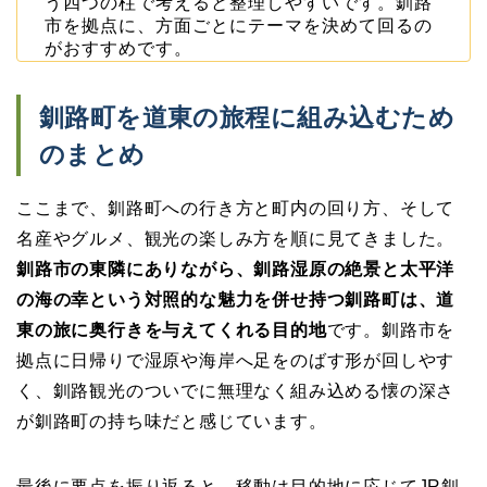
う四つの柱で考えると整理しやすいです。釧路
市を拠点に、方面ごとにテーマを決めて回るの
がおすすめです。
釧路町を道東の旅程に組み込むため
のまとめ
ここまで、釧路町への行き方と町内の回り方、そして
名産やグルメ、観光の楽しみ方を順に見てきました。
釧路市の東隣にありながら、釧路湿原の絶景と太平洋
の海の幸という対照的な魅力を併せ持つ釧路町は、道
東の旅に奥行きを与えてくれる目的地
です。釧路市を
拠点に日帰りで湿原や海岸へ足をのばす形が回しやす
く、釧路観光のついでに無理なく組み込める懐の深さ
が釧路町の持ち味だと感じています。
最後に要点を振り返ると、移動は目的地に応じてJR釧