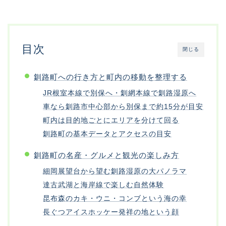
目次
閉じる
釧路町への行き方と町内の移動を整理する
JR根室本線で別保へ・釧網本線で釧路湿原へ
車なら釧路市中心部から別保まで約15分が目安
町内は目的地ごとにエリアを分けて回る
釧路町の基本データとアクセスの目安
釧路町の名産・グルメと観光の楽しみ方
細岡展望台から望む釧路湿原の大パノラマ
達古武湖と海岸線で楽しむ自然体験
昆布森のカキ・ウニ・コンブという海の幸
長ぐつアイスホッケー発祥の地という顔