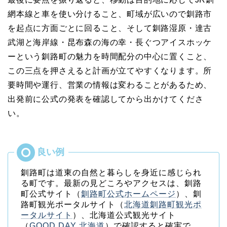
網本線と車を使い分けること、町域が広いので釧路市
を起点に方面ごとに回ること、そして釧路湿原・達古
武湖と海岸線・昆布森の海の幸・長ぐつアイスホッケ
ーという釧路町の魅力を時間配分の中心に置くこと、
この三点を押さえると計画が立てやすくなります。所
要時間や運行、営業の情報は変わることがあるため、
出発前に公式の発表を確認してから出かけてくださ
い。
釧路町は道東の自然と暮らしを身近に感じられ
る町です。最新の見どころやアクセスは、釧路
町公式サイト（
釧路町公式ホームページ
）、釧
路町観光ポータルサイト（
北海道釧路町観光ポ
ータルサイト
）、北海道公式観光サイト
（
GOOD DAY 北海道
）で確認すると確実で