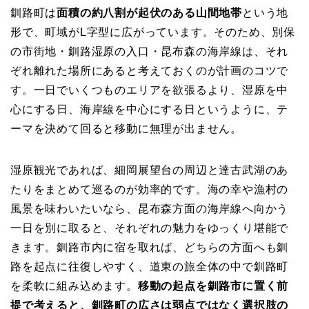
釧路町は
面積の約八割が起伏のある山間地帯
という地
形で、町域がL字型に広がっています。そのため、別保
の市街地・釧路湿原の入口・昆布森の海岸線は、それ
ぞれ離れた場所にあると考えておくのが計画のコツで
す。一日でいくつものエリアを欲張るより、湿原を中
心にする日、海岸線を中心にする日というように、テ
ーマを決めて回ると移動に無理が出ません。
湿原観光であれば、細岡展望台の周辺と達古武湖のあ
たりをまとめて巡るのが効率的です。海の幸や漁村の
風景を味わいたいなら、昆布森方面の海岸線へ向かう
一日を別に取ると、それぞれの魅力をゆっくり堪能で
きます。釧路市内に宿を取れば、どちらの方面へも釧
路を起点に往復しやすく、道東の旅全体の中で釧路町
を柔軟に組み込めます。
移動の起点を釧路市に置く前
提で考えると、釧路町の広さは弱点ではなく選択肢の