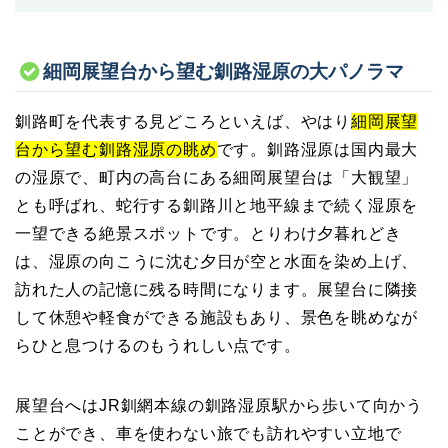
細岡展望台から望む釧路湿原の大パノラマ
釧路町を代表する見どころといえば、やはり
細岡展望
台から望む釧路湿原の眺め
です。釧路湿原は国内最大
の湿原で、町内の高台にある細岡展望台は「大観望」
とも呼ばれ、蛇行する釧路川と地平線まで続く湿原を
一望できる絶景スポットです。とりわけ夕暮れどき
は、湿原の向こうに沈む夕日が空と水面を染め上げ、
訪れた人の記憶に残る時間になります。展望台に隣接
して休憩や軽食ができる施設もあり、景色を眺めなが
らひと息つけるのもうれしい点です。
展望台へはJR釧網本線の釧路湿原駅から歩いて向かう
ことができ、車を使わない旅でも訪れやすい立地で