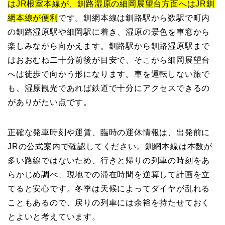
はJR根室本線が、釧路湿原の細岡展望台方面へはJR釧
網本線が便利
です。釧網本線は釧路駅から数駅で町内
の釧路湿原駅や細岡駅に着き、湿原の景色を車窓から
楽しみながら向かえます。釧路駅から釧路湿原駅まで
はおおむね二十分前後が目安で、そこから細岡展望台
へは徒歩で向かう形になります。車を運転しない旅で
も、湿原観光であれば鉄道で十分にアクセスできるの
がありがたい点です。
正確な発車時刻や運賃、臨時の運休情報は、出発前に
JRの公式案内で確認してください。釧網本線は本数が
多い路線ではないため、行きと帰りの列車の時刻をあ
らかじめ調べ、現地での滞在時間を逆算して計画を立
てると安心です。冬季は天候によってダイヤが乱れる
こともあるので、戻りの列車には余裕を持たせておく
とよいと考えています。