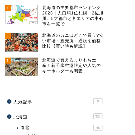
北海道の主要都市ランキング
1
2026｜人口順1位札幌・2位旭
川…5大都市と各エリアの中心
市を一覧で
北海道のカニはどこで買う?安
2
い市場・直売所・通販を価格
比較【買い時も解説】
北海道で買えるまりもお土
3
産！新千歳空港限定や人気の
キーホルダーも調査
人気記事
9
北海道
327
道北
48