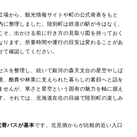
立場から、観光情報サイトや町の公式発表をもと
内に整理しました。陸別町は鉄道の駅が今はなく、
こそ、出かける前に行き方の見取り図を持っておく
なります。所要時間や運行の目安は変わることがあ
せて確認してください。
セスを整理し、続いて銀河の森天文台の星空やしば
憶、酪農や林業に支えられた暮らしの素顔へと話を
ませんが、寒さと星空という固有の魅力を軸に据え
す。それでは、北海道在住の目線で陸別町の楽しみ
代替バスが基本
です。北見側からが比較的近い入口