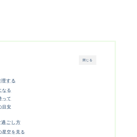
閉じる
整理する
になる
持って
の目安
む過ごし方
の星空を見る