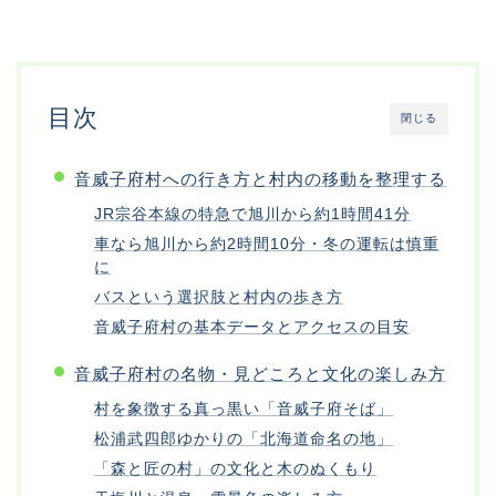
目次
閉じる
音威子府村への行き方と村内の移動を整理する
JR宗谷本線の特急で旭川から約1時間41分
車なら旭川から約2時間10分・冬の運転は慎重
に
バスという選択肢と村内の歩き方
音威子府村の基本データとアクセスの目安
音威子府村の名物・見どころと文化の楽しみ方
村を象徴する真っ黒い「音威子府そば」
松浦武四郎ゆかりの「北海道命名の地」
「森と匠の村」の文化と木のぬくもり