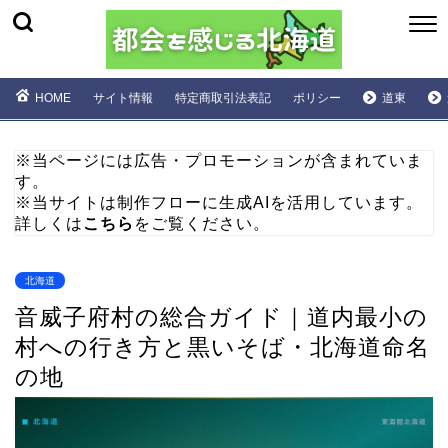
HOME
サイト情報
特定商取引法表記
ポリシー
道東
※当ページには広告・プロモーションが含まれていま
す。
※当サイトは制作フローに生成AIを活用しています。
詳しくは
こちら
をご覧ください。
北海道
音威子府村の総合ガイド｜道内最小の
村への行き方と黒いそば・北海道命名
の地