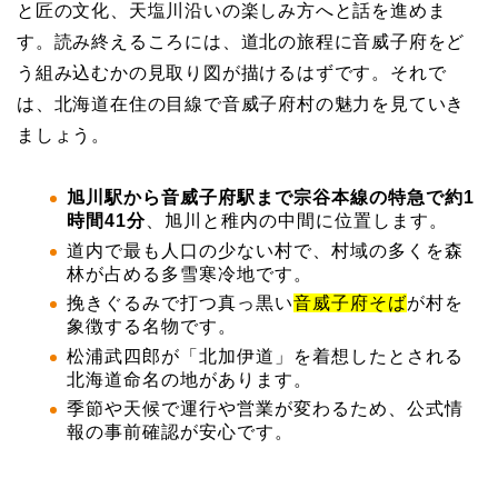
と匠の文化、天塩川沿いの楽しみ方へと話を進めま
す。読み終えるころには、道北の旅程に音威子府をど
う組み込むかの見取り図が描けるはずです。それで
は、北海道在住の目線で音威子府村の魅力を見ていき
ましょう。
旭川駅から音威子府駅まで宗谷本線の特急で約1
時間41分
、旭川と稚内の中間に位置します。
道内で最も人口の少ない村で、村域の多くを森
林が占める多雪寒冷地です。
挽きぐるみで打つ真っ黒い
音威子府そば
が村を
象徴する名物です。
松浦武四郎が「北加伊道」を着想したとされる
北海道命名の地があります。
季節や天候で運行や営業が変わるため、公式情
報の事前確認が安心です。