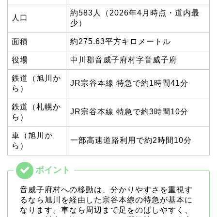
約583人（2026年4月時点・道内最
人口
少）
面積
約275.63平方キロメートル
役場
中川郡音威子府村字音威子府
鉄道（旭川か
JR宗谷本線 特急で約1時間41分
ら）
鉄道（札幌か
JR宗谷本線 特急で約3時間10分
ら）
車（旭川か
一部高速道路利用で約2時間10分
ら）
音威子府村への移動は、分かりやすさを重視す
るなら旭川を経由した宗谷本線の特急が基本に
なります。車なら周辺まで足をのばしやすく、