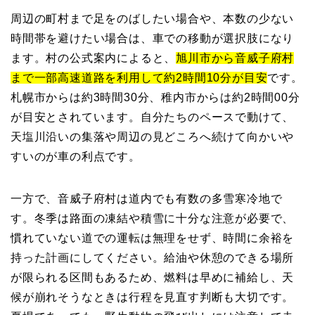
周辺の町村まで足をのばしたい場合や、本数の少ない
時間帯を避けたい場合は、車での移動が選択肢になり
ます。村の公式案内によると、
旭川市から音威子府村
まで一部高速道路を利用して約2時間10分が目安
です。
札幌市からは約3時間30分、稚内市からは約2時間00分
が目安とされています。自分たちのペースで動けて、
天塩川沿いの集落や周辺の見どころへ続けて向かいや
すいのが車の利点です。
一方で、音威子府村は道内でも有数の多雪寒冷地で
す。冬季は路面の凍結や積雪に十分な注意が必要で、
慣れていない道での運転は無理をせず、時間に余裕を
持った計画にしてください。給油や休憩のできる場所
が限られる区間もあるため、燃料は早めに補給し、天
候が崩れそうなときは行程を見直す判断も大切です。