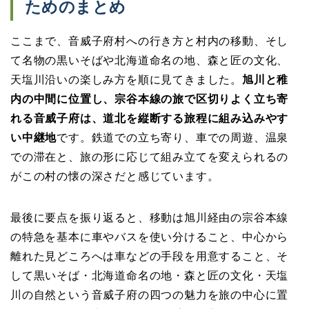
ためのまとめ
ここまで、音威子府村への行き方と村内の移動、そし
て名物の黒いそばや北海道命名の地、森と匠の文化、
天塩川沿いの楽しみ方を順に見てきました。
旭川と稚
内の中間に位置し、宗谷本線の旅で区切りよく立ち寄
れる音威子府は、道北を縦断する旅程に組み込みやす
い中継地
です。鉄道での立ち寄り、車での周遊、温泉
での滞在と、旅の形に応じて組み立てを変えられるの
がこの村の懐の深さだと感じています。
最後に要点を振り返ると、移動は旭川経由の宗谷本線
の特急を基本に車やバスを使い分けること、中心から
離れた見どころへは車などの手段を用意すること、そ
して黒いそば・北海道命名の地・森と匠の文化・天塩
川の自然という音威子府の四つの魅力を旅の中心に置