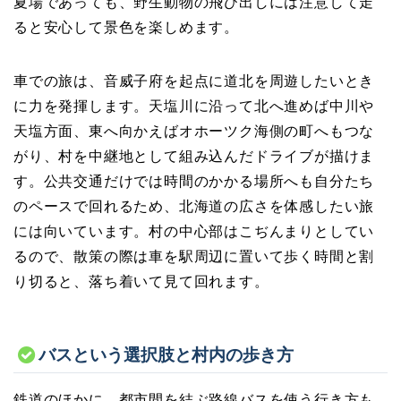
夏場であっても、野生動物の飛び出しには注意して走
ると安心して景色を楽しめます。
車での旅は、音威子府を起点に道北を周遊したいとき
に力を発揮します。天塩川に沿って北へ進めば中川や
天塩方面、東へ向かえばオホーツク海側の町へもつな
がり、村を中継地として組み込んだドライブが描けま
す。公共交通だけでは時間のかかる場所へも自分たち
のペースで回れるため、北海道の広さを体感したい旅
には向いています。村の中心部はこぢんまりとしてい
るので、散策の際は車を駅周辺に置いて歩く時間と割
り切ると、落ち着いて見て回れます。
バスという選択肢と村内の歩き方
鉄道のほかに、都市間を結ぶ路線バスを使う行き方も