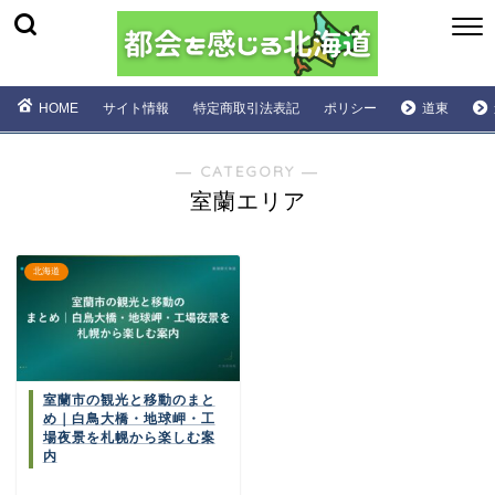
HOME
サイト情報
特定商取引法表記
ポリシー
道東
― CATEGORY ―
室蘭エリア
北海道
室蘭市の観光と移動のまと
め｜白鳥大橋・地球岬・工
場夜景を札幌から楽しむ案
内