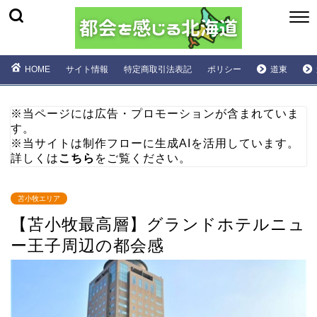
HOME
サイト情報
特定商取引法表記
ポリシー
道東
※当ページには広告・プロモーションが含まれていま
す。
※当サイトは制作フローに生成AIを活用しています。
詳しくは
こちら
をご覧ください。
苫小牧エリア
【苫小牧最高層】グランドホテルニュ
ー王子周辺の都会感