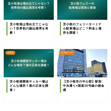
苫小牧港は埋め立てじゃな
苫小牧のフェリーターミナ
い？世界初の掘込港湾を考
ル駐車場はどこ？料金と場
察！
所を調査！
北海道
苫小牧エリア
苫小牧港開発サッカー場は
【苫小牧市の中心部】駅前
どんな場所？港の正体を調
中央通り×国道36号線の都会
査！
感