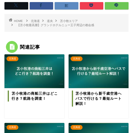
HOME
北海道
道央
苫小牧エリア
【苫小牧最高層】グランドホテルニュー王子周辺の都会感
関連記事
北海道
北海道
苫小牧港の商船三井はどこ
苫小牧港から新千歳空港へ
行き？航路を調査！
バスで行ける？最短ルート
解説！
北海道
北海道