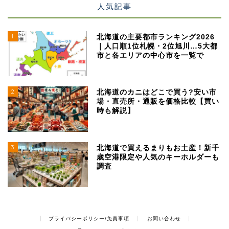
人気記事
1
北海道の主要都市ランキング2026
｜人口順1位札幌・2位旭川…5大都
市と各エリアの中心市を一覧で
2
北海道のカニはどこで買う?安い市
場・直売所・通販を価格比較【買い
時も解説】
3
北海道で買えるまりもお土産！新千
歳空港限定や人気のキーホルダーも
調査
プライバシーポリシー/免責事項
お問い合わせ