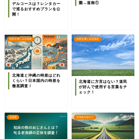
圏→道南①
デルコースは？レンタカー
で巡るおすすめプランを公
開！
自然を感じる北海道
自然を感じる北海道
北海道と沖縄の時差はどれ
くらい？日本国内の時差を
北海道に方言はない？道民
徹底調査！
が好んで使用する言葉をチ
ェック！
北海道
北海道を知ろう