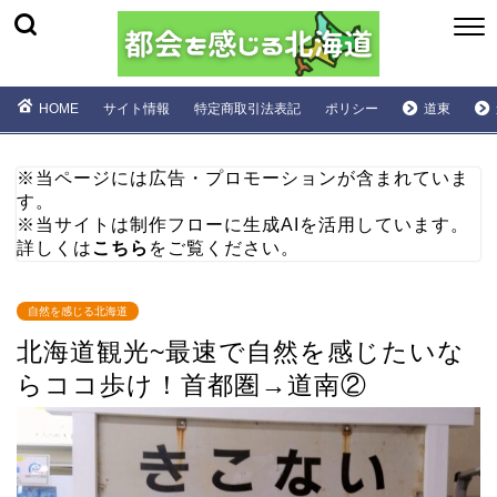
HOME
サイト情報
特定商取引法表記
ポリシー
道東
※当ページには広告・プロモーションが含まれていま
す。
※当サイトは制作フローに生成AIを活用しています。
詳しくは
こちら
をご覧ください。
自然を感じる北海道
北海道観光~最速で自然を感じたいな
らココ歩け！首都圏→道南②