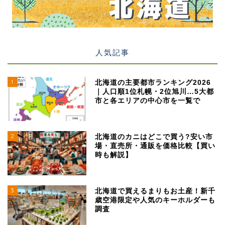
人気記事
1
北海道の主要都市ランキング2026
｜人口順1位札幌・2位旭川…5大都
市と各エリアの中心市を一覧で
2
北海道のカニはどこで買う?安い市
場・直売所・通販を価格比較【買い
時も解説】
3
北海道で買えるまりもお土産！新千
歳空港限定や人気のキーホルダーも
調査