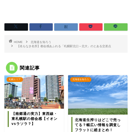
HOME
北海道を知ろう
【名もなき名所】都会感あふれる「札幌駅北口～北大」のとある交差点
関連記事
札幌エリア
北海道を知ろう
【南郷通の実力】東西線・
東札幌駅の都会感【イオン
北海道生搾りはどこで売っ
vsラソラ？】
てる？幅広い情報を調査し
フラットに総まとめ！