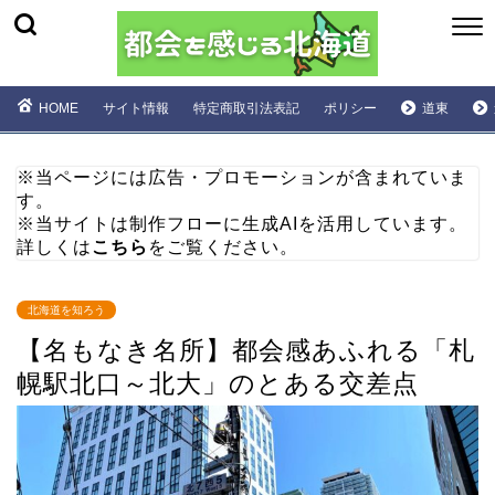
HOME
サイト情報
特定商取引法表記
ポリシー
道東
※当ページには広告・プロモーションが含まれていま
す。
※当サイトは制作フローに生成AIを活用しています。
詳しくは
こちら
をご覧ください。
北海道を知ろう
【名もなき名所】都会感あふれる「札
幌駅北口～北大」のとある交差点