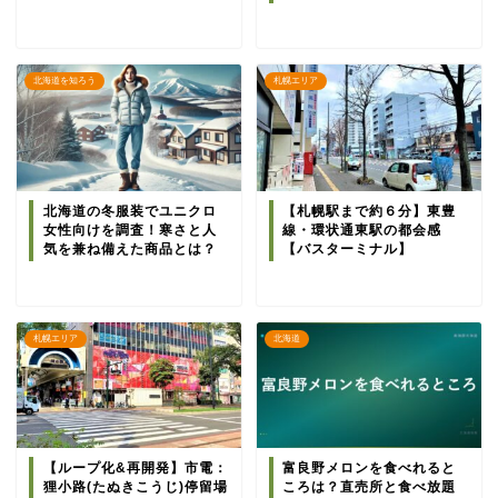
北海道を知ろう
札幌エリア
北海道の冬服装でユニクロ
【札幌駅まで約６分】東豊
女性向けを調査！寒さと人
線・環状通東駅の都会感
気を兼ね備えた商品とは？
【バスターミナル】
札幌エリア
北海道
【ループ化&再開発】市電：
富良野メロンを食べれると
狸小路(たぬきこうじ)停留場
ころは？直売所と食べ放題