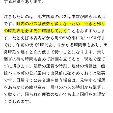
する経路もあります。
注意したいのは、地方路線のバスは本数が限られる点
です。
町内のバスは便数が多くないため、行きと帰り
の時刻表を必ず先に確認しておく
ことをおすすめしま
す。たとえば木古内駅から町の中心部に近いバス停ま
では、午前の便で1時間あまりかかる時間帯もあり、出
発時刻を逃すと次の便まで待つことになります。乗り
継ぎの待ち時間も含めて計画を立てると、現地で慌て
ずに済みます。最新の運賃や時刻、運休の情報は、函
館バスや町の公式案内で出発前に確かめておくと確実
です。日帰りで公共交通を使う場合は、見学する場所
をあらかじめ絞り込み、帰りのバスの時刻から逆算し
て動くと、限られた便数のなかでも上ノ国町を無理な
く楽しめます。