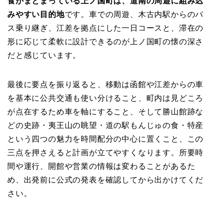
食がまとまっている上ノ国町は、道南の周遊に組み込
みやすい目的地
です。車での周遊、木古内駅からのバ
ス乗り継ぎ、江差を拠点にした一日コースと、滞在の
形に応じて柔軟に設計できるのが上ノ国町の懐の深さ
だと感じています。
最後に要点を振り返ると、移動は函館や江差からの車
を基本に公共交通も使い分けること、町内は見どころ
が点在するため車を軸にすること、そして勝山館跡な
どの史跡・夷王山の眺望・道の駅もんじゅの食・特産
という四つの魅力を時間配分の中心に置くこと、この
三点を押さえると計画が立てやすくなります。所要時
間や運行、開館や営業の情報は変わることがあるた
め、出発前に公式の発表を確認してから出かけてくだ
さい。