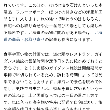
れています。このほか、ひばの油や石けんといった木
製品、フルーツポーク、ほっけの開きなどの海産加工
品も手に入ります。旅の途中で味わうのはもちろん、
自宅へのお取り寄せやお土産選びの場としても楽しめ
る場所です。北海道の品物に関心がある場合は、
北海
道の商品・お取り寄せ
の記事も参考になります。
食事や買い物の計画では、道の駅やレストラン、ガイ
ダンス施設の営業時間や定休日を先に確かめておくと
安心です。とくに史跡のガイダンス施設は開館期間が
季節で区切られているため、訪れる時期によっては見
学できないこともあります。海沿いで景色を眺めて休
憩し、史跡で歴史にふれ、特産を買い求めるという一
連の流れは、上ノ国町ならではの一日の過ごし方で
す。気に入った海産物や特産は配送で自宅に送り、旅
の余韻を後日まで持ち帰る楽しみ方もあります。