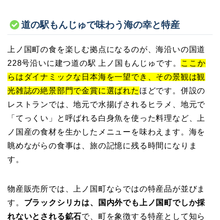
道の駅もんじゅで味わう海の幸と特産
上ノ国町の食を楽しむ拠点になるのが、海沿いの国道
228号沿いに建つ道の駅 上ノ国もんじゅです。
ここか
らはダイナミックな日本海を一望でき、その景観は観
光雑誌の絶景部門で金賞に選ばれた
ほどです。併設の
レストランでは、地元で水揚げされるヒラメ、地元で
「てっくい」と呼ばれる白身魚を使った料理など、上
ノ国産の食材を生かしたメニューを味わえます。海を
眺めながらの食事は、旅の記憶に残る時間になりま
す。
物産販売所では、上ノ国町ならではの特産品が並びま
す。
ブラックシリカは、国内外でも上ノ国町でしか採
れないとされる鉱石
で、町を象徴する特産として知ら