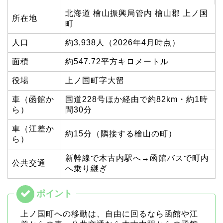
北海道 檜山振興局管内 檜山郡 上ノ国
所在地
町
人口
約3,938人（2026年4月時点）
面積
約547.72平方キロメートル
役場
上ノ国町字大留
車（函館か
国道228号ほか経由で約82km・約1時
ら）
間30分
車（江差か
約15分（隣接する檜山の町）
ら）
新幹線で木古内駅へ→函館バスで町内
公共交通
へ乗り継ぎ
上ノ国町への移動は、自由に回るなら函館や江