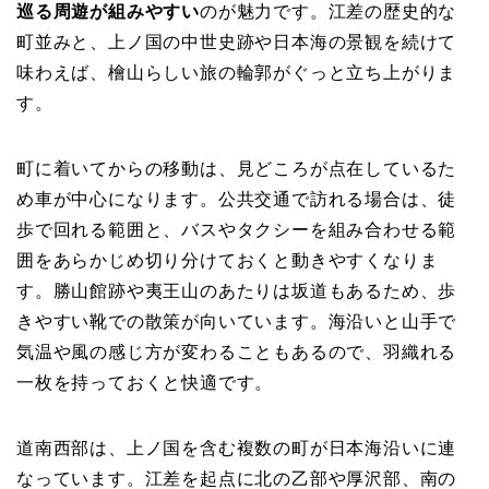
巡る周遊が組みやすい
のが魅力です。江差の歴史的な
町並みと、上ノ国の中世史跡や日本海の景観を続けて
味わえば、檜山らしい旅の輪郭がぐっと立ち上がりま
す。
町に着いてからの移動は、見どころが点在しているた
め車が中心になります。公共交通で訪れる場合は、徒
歩で回れる範囲と、バスやタクシーを組み合わせる範
囲をあらかじめ切り分けておくと動きやすくなりま
す。勝山館跡や夷王山のあたりは坂道もあるため、歩
きやすい靴での散策が向いています。海沿いと山手で
気温や風の感じ方が変わることもあるので、羽織れる
一枚を持っておくと快適です。
道南西部は、上ノ国を含む複数の町が日本海沿いに連
なっています。江差を起点に北の乙部や厚沢部、南の