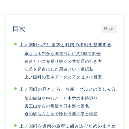
目次
閉じる
上ノ国町への行き方と町内の移動を整理する
車なら函館から国道沿いに約1時間30分
鉄道とバスを乗り継ぐ公共交通の行き方
江差を起点にした周遊という選択肢
上ノ国町の基本データとアクセスの目安
上ノ国町の見どころ・名産・グルメの楽しみ方
勝山館跡を中心とした中世の史跡巡り
夷王山からの眺望と日本海の景色
道の駅もんじゅで味わう海の幸と特産
上ノ国町を道南の旅程に組み込むためのまとめ