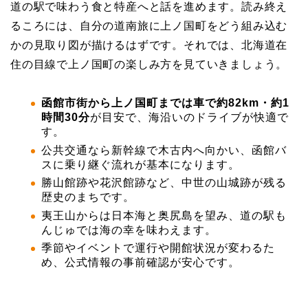
道の駅で味わう食と特産へと話を進めます。読み終え
るころには、自分の道南旅に上ノ国町をどう組み込む
かの見取り図が描けるはずです。それでは、北海道在
住の目線で上ノ国町の楽しみ方を見ていきましょう。
函館市街から上ノ国町までは車で約82km・約1
時間30分
が目安で、海沿いのドライブが快適で
す。
公共交通なら新幹線で木古内へ向かい、函館バ
スに乗り継ぐ流れが基本になります。
勝山館跡や花沢館跡など、中世の山城跡が残る
歴史のまちです。
夷王山からは日本海と奥尻島を望み、道の駅も
んじゅでは海の幸を味わえます。
季節やイベントで運行や開館状況が変わるた
め、公式情報の事前確認が安心です。