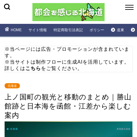
HOME
サイト情報
特定商取引法表記
ポリシー
道東
※当ページには広告・プロモーションが含まれていま
す。
※当サイトは制作フローに生成AIを活用しています。
詳しくは
こちら
をご覧ください。
北海道
上ノ国町の観光と移動のまとめ｜勝山
館跡と日本海を函館・江差から楽しむ
案内