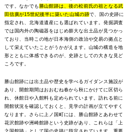
です。なかでも
勝山館跡は、後の松前氏の祖となる武
田信廣が15世紀後半に築いた山城の跡
で、国の史跡に
指定され、北海道遺産にも選ばれています。発掘調査
では国内外の陶磁器をはじめ膨大な出土品が見つかっ
ており、当時この地が日本海側の政治や交易の拠点と
して栄えていたことがうかがえます。山城の構造を地
形とともに体感できるのが、史跡としての大きな見ど
ころです。
勝山館跡には出土品や歴史を学べるガイダンス施設が
あり、開館期間はおおむね春から秋にかけてに区切ら
れ、休館日や入館料も定められています。訪れる前に
開館状況を確認しておくと、見学の計画が立てやすく
なります。さらに上ノ国町には、勝山館跡とあわせて
花沢館跡や洲崎館跡という史跡があり、これらは「上
之国館跡」として国の史跡に指定されています。重要