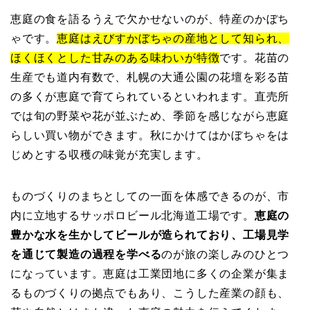
恵庭の食を語るうえで欠かせないのが、特産のかぼち
ゃです。
恵庭はえびすかぼちゃの産地として知られ、
ほくほくとした甘みのある味わいが特徴
です。花苗の
生産でも道内有数で、札幌の大通公園の花壇を彩る苗
の多くが恵庭で育てられているといわれます。直売所
では旬の野菜や花が並ぶため、季節を感じながら恵庭
らしい買い物ができます。秋にかけてはかぼちゃをは
じめとする収穫の味覚が充実します。
ものづくりのまちとしての一面を体感できるのが、市
内に立地するサッポロビール北海道工場です。
恵庭の
豊かな水を生かしてビールが造られており、工場見学
を通じて製造の過程を学べる
のが旅の楽しみのひとつ
になっています。恵庭は工業団地に多くの企業が集ま
るものづくりの拠点でもあり、こうした産業の顔も、