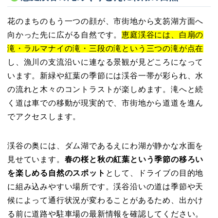
花のまちのもう一つの顔が、市街地から支笏湖方面へ
向かった先に広がる自然です。
恵庭渓谷には、白扇の
滝・ラルマナイの滝・三段の滝という三つの滝が点在
し、漁川の支流沿いに連なる景観が見どころになって
います。新緑や紅葉の季節には渓谷一帯が彩られ、水
の流れと木々のコントラストが楽しめます。滝へと続
く道は車での移動が現実的で、市街地から道道を進ん
でアクセスします。
渓谷の奥には、ダム湖であるえにわ湖が静かな水面を
見せています。
春の桜と秋の紅葉という季節の移ろい
を楽しめる自然のスポット
として、ドライブの目的地
に組み込みやすい場所です。渓谷沿いの道は季節や天
候によって通行状況が変わることがあるため、出かけ
る前に道路や駐車場の最新情報を確認してください。