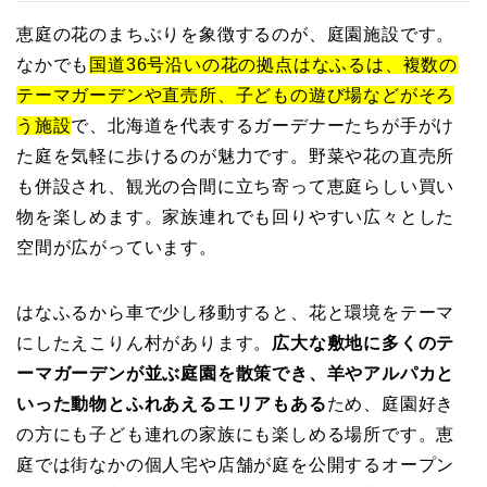
恵庭の花のまちぶりを象徴するのが、庭園施設です。
なかでも
国道36号沿いの花の拠点はなふるは、複数の
テーマガーデンや直売所、子どもの遊び場などがそろ
う施設
で、北海道を代表するガーデナーたちが手がけ
た庭を気軽に歩けるのが魅力です。野菜や花の直売所
も併設され、観光の合間に立ち寄って恵庭らしい買い
物を楽しめます。家族連れでも回りやすい広々とした
空間が広がっています。
はなふるから車で少し移動すると、花と環境をテーマ
にしたえこりん村があります。
広大な敷地に多くのテ
ーマガーデンが並ぶ庭園を散策でき、羊やアルパカと
いった動物とふれあえるエリアもある
ため、庭園好き
の方にも子ども連れの家族にも楽しめる場所です。恵
庭では街なかの個人宅や店舗が庭を公開するオープン