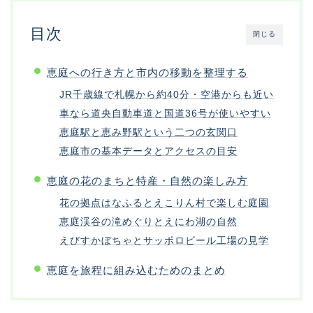
目次
閉じる
恵庭への行き方と市内の移動を整理する
JR千歳線で札幌から約40分・空港からも近い
車なら道央自動車道と国道36号が使いやすい
恵庭駅と恵み野駅という二つの玄関口
恵庭市の基本データとアクセスの目安
恵庭の花のまちと特産・自然の楽しみ方
花の拠点はなふるとえこりん村で楽しむ庭園
恵庭渓谷の滝めぐりとえにわ湖の自然
えびすかぼちゃとサッポロビール工場の見学
恵庭を旅程に組み込むためのまとめ