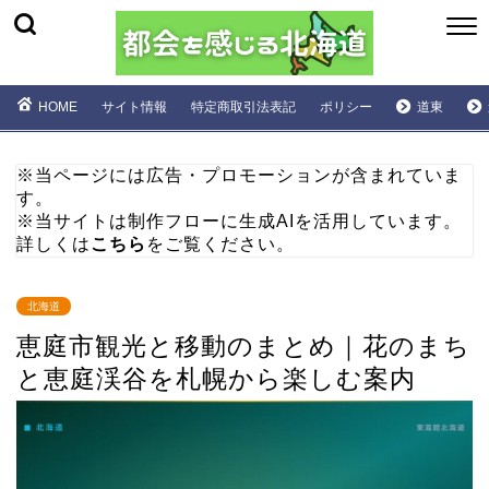
HOME
サイト情報
特定商取引法表記
ポリシー
道東
※当ページには広告・プロモーションが含まれていま
す。
※当サイトは制作フローに生成AIを活用しています。
詳しくは
こちら
をご覧ください。
北海道
恵庭市観光と移動のまとめ｜花のまち
と恵庭渓谷を札幌から楽しむ案内