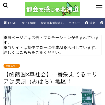
HOME
サイト情報
特定商取引法表記
ポリシー
道東
※当ページには広告・プロモーションが含まれていま
す。
※当サイトは制作フローに生成AIを活用しています。
詳しくは
こちら
をご覧ください。
函館エリア
【函館圏×車社会】一番栄えてるエリ
アは美原（みはら）地区！