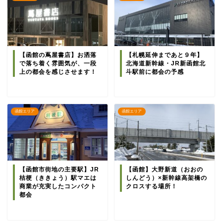
【函館の蔦屋書店】お洒落
【札幌延伸まであと９年】
で落ち着く雰囲気が、一段
北海道新幹線・JR新函館北
上の都会を感じさせます！
斗駅前に都会の予感
函館エリア
函館エリア
【函館市街地の主要駅】JR
【函館】大野新道（おおの
桔梗（ききょう）駅マエは
しんどう）×新幹線高架橋の
商業が充実したコンパクト
クロスする場所！
都会