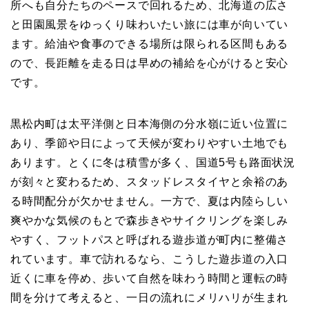
所へも自分たちのペースで回れるため、北海道の広さ
と田園風景をゆっくり味わいたい旅には車が向いてい
ます。給油や食事のできる場所は限られる区間もある
ので、長距離を走る日は早めの補給を心がけると安心
です。
黒松内町は太平洋側と日本海側の分水嶺に近い位置に
あり、季節や日によって天候が変わりやすい土地でも
あります。とくに冬は積雪が多く、国道5号も路面状況
が刻々と変わるため、スタッドレスタイヤと余裕のあ
る時間配分が欠かせません。一方で、夏は内陸らしい
爽やかな気候のもとで森歩きやサイクリングを楽しみ
やすく、フットパスと呼ばれる遊歩道が町内に整備さ
れています。車で訪れるなら、こうした遊歩道の入口
近くに車を停め、歩いて自然を味わう時間と運転の時
間を分けて考えると、一日の流れにメリハリが生まれ