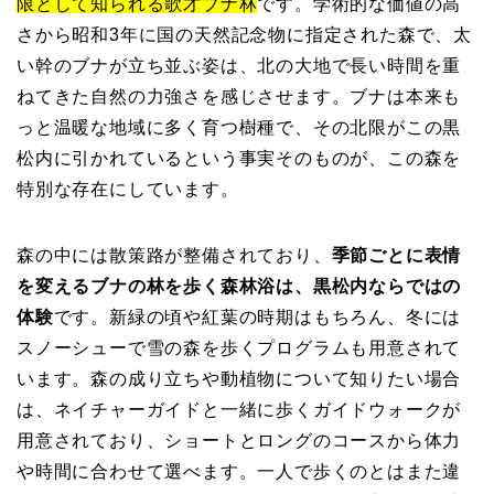
限として知られる歌才ブナ林
です。学術的な価値の高
さから昭和3年に国の天然記念物に指定された森で、太
い幹のブナが立ち並ぶ姿は、北の大地で長い時間を重
ねてきた自然の力強さを感じさせます。ブナは本来も
っと温暖な地域に多く育つ樹種で、その北限がこの黒
松内に引かれているという事実そのものが、この森を
特別な存在にしています。
森の中には散策路が整備されており、
季節ごとに表情
を変えるブナの林を歩く森林浴は、黒松内ならではの
体験
です。新緑の頃や紅葉の時期はもちろん、冬には
スノーシューで雪の森を歩くプログラムも用意されて
います。森の成り立ちや動植物について知りたい場合
は、ネイチャーガイドと一緒に歩くガイドウォークが
用意されており、ショートとロングのコースから体力
や時間に合わせて選べます。一人で歩くのとはまた違