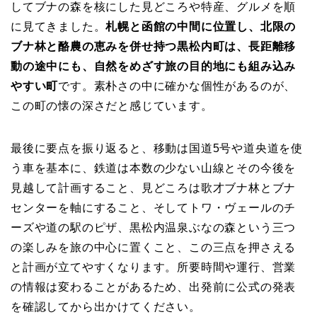
してブナの森を核にした見どころや特産、グルメを順
に見てきました。
札幌と函館の中間に位置し、北限の
ブナ林と酪農の恵みを併せ持つ黒松内町は、長距離移
動の途中にも、自然をめざす旅の目的地にも組み込み
やすい町
です。素朴さの中に確かな個性があるのが、
この町の懐の深さだと感じています。
最後に要点を振り返ると、移動は国道5号や道央道を使
う車を基本に、鉄道は本数の少ない山線とその今後を
見越して計画すること、見どころは歌才ブナ林とブナ
センターを軸にすること、そしてトワ・ヴェールのチ
ーズや道の駅のピザ、黒松内温泉ぶなの森という三つ
の楽しみを旅の中心に置くこと、この三点を押さえる
と計画が立てやすくなります。所要時間や運行、営業
の情報は変わることがあるため、出発前に公式の発表
を確認してから出かけてください。