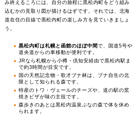
み終えるころには、自分の旅程に黒松内町をどう組み
込むかの見取り図が描けるはずです。それでは、北海
道在住の目線で黒松内町の楽しみ方を見ていきましょ
う。
黒松内町は札幌と函館のほぼ中間
で、国道5号や
道央道からの車移動が便利です。
JRなら札幌から小樽・倶知安経由で黒松内駅ま
で約3時間が目安です。
国の天然記念物・歌才ブナ林は、ブナ自生の北
限として知られる森です。
特産のトワ・ヴェールのチーズや、道の駅の窯
焼きピザが味の主役です。
森歩きのあとは黒松内温泉ぶなの森で体を休め
られます。