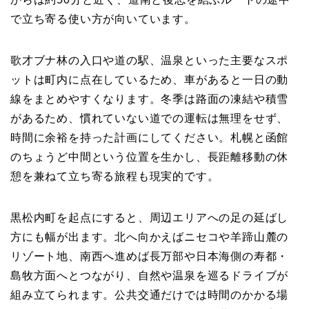
で立ち寄る使い方が向いています。
歌才ブナ林の入口や道の駅、温泉といった主要なスポ
ットは町内に点在しているため、車があると一日の動
線をまとめやすくなります。冬季は路面の凍結や積雪
があるため、慣れていない道での運転は無理をせず、
時間に余裕を持った計画にしてください。札幌と函館
のちょうど中間という位置を生かし、長距離移動の休
憩を兼ねて立ち寄る旅程も現実的です。
黒松内町を起点にすると、周辺エリアへの足の延ばし
方にも幅が出ます。北へ向かえばニセコや羊蹄山麓の
リゾート地、南西へ進めば長万部や日本海側の寿都・
島牧方面へとつながり、自然や温泉を巡るドライブが
組み立てられます。公共交通だけでは時間のかかる場