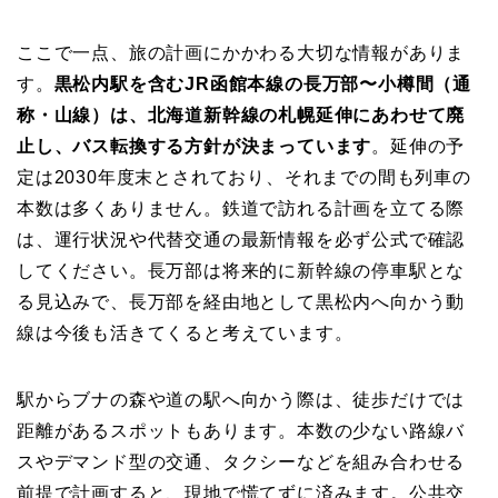
ここで一点、旅の計画にかかわる大切な情報がありま
す。
黒松内駅を含むJR函館本線の長万部〜小樽間（通
称・山線）は、北海道新幹線の札幌延伸にあわせて廃
止し、バス転換する方針が決まっています
。延伸の予
定は2030年度末とされており、それまでの間も列車の
本数は多くありません。鉄道で訪れる計画を立てる際
は、運行状況や代替交通の最新情報を必ず公式で確認
してください。長万部は将来的に新幹線の停車駅とな
る見込みで、長万部を経由地として黒松内へ向かう動
線は今後も活きてくると考えています。
駅からブナの森や道の駅へ向かう際は、徒歩だけでは
距離があるスポットもあります。本数の少ない路線バ
スやデマンド型の交通、タクシーなどを組み合わせる
前提で計画すると、現地で慌てずに済みます。公共交