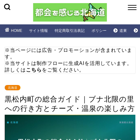
HOME
サイト情報
特定商取引法表記
ポリシー
道東
※当ページには広告・プロモーションが含まれていま
す。
※当サイトは制作フローに生成AIを活用しています。
詳しくは
こちら
をご覧ください。
北海道
黒松内町の総合ガイド｜ブナ北限の里
への行き方とチーズ・温泉の楽しみ方