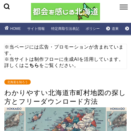
HOME
サイト情報
特定商取引法表記
ポリシー
道東
※当ページには広告・プロモーションが含まれていま
す。
※当サイトは制作フローに生成AIを活用しています。
詳しくは
こちら
をご覧ください。
北海道を知ろう
わかりやすい北海道市町村地図の探し
方とフリーダウンロード方法