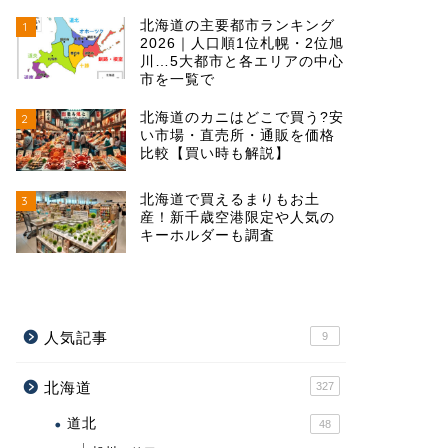
北海道の主要都市ランキング
1
2026｜人口順1位札幌・2位旭
川…5大都市と各エリアの中心
市を一覧で
北海道のカニはどこで買う?安
2
い市場・直売所・通販を価格
比較【買い時も解説】
北海道で買えるまりもお土
3
産！新千歳空港限定や人気の
キーホルダーも調査
人気記事
9
北海道
327
道北
48