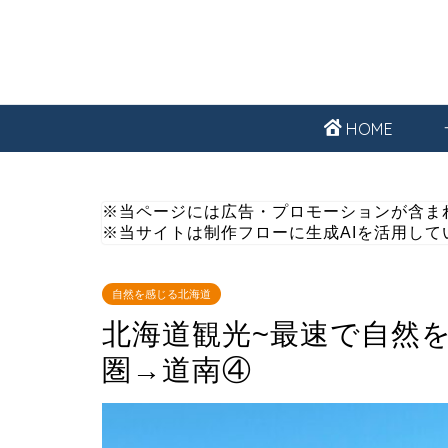
HOME
※当ページには広告・プロモーションが含ま
※当サイトは制作フローに生成AIを活用して
自然を感じる北海道
北海道観光~最速で自然
圏→道南④