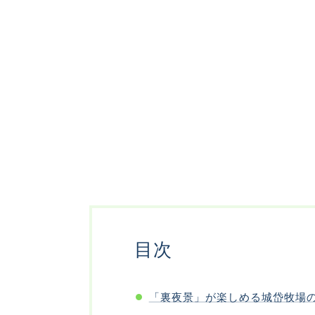
目次
「裏夜景」が楽しめる城岱牧場