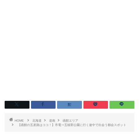
HOME
北海道
道南
函館エリア
【函館の五差路はココ！】市電⇒五稜郭公園に行く途中で出会う都会スポット