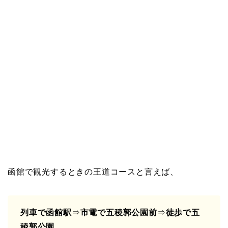
函館で観光するときの王道コースと言えば、
列車で函館駅
⇒
市電で五稜郭公園前
⇒
徒歩で五
稜郭公園