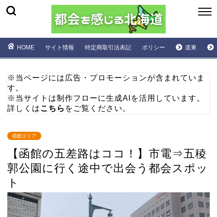
HOME
サイト情報
特定商取引法表記
ポリシー
道東
※当ページには広告・プロモーションが含まれていま
す。
※当サイトは制作フローに生成AIを活用しています。
詳しくは
こちら
をご覧ください。
函館エリア
【函館の五差路はココ！】市電⇒五稜
郭公園に行く途中で出会う都会スポッ
ト