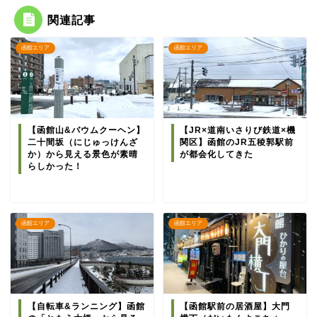
関連記事
函館エリア
函館エリア
【函館山&バウムクーヘン】
【JR×道南いさりび鉄道×機
二十間坂（にじゅっけんざ
関区】函館のJR五稜郭駅前
か）から見える景色が素晴
が都会化してきた
らしかった！
函館エリア
函館エリア
【自転車&ランニング】函館
【函館駅前の居酒屋】大門