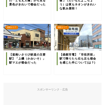
の「ともえ大橋」から見る
横丁（だいもんよこちょ
景色がきれいで都会だった
う）は夜もネオンがきれい
な飲み屋街！
函館エリア
函館エリア
【道南いさりび鉄道の主要
【函館市電】「市役所前」
駅】「上磯（かみいそ）」
駅で降りたら右も左も都会
駅マエが都会だった
を感じた件について(は？)
スポンサーリンク・広告