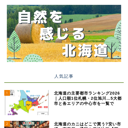
人気記事
1
北海道の主要都市ランキング2026
｜人口順1位札幌・2位旭川…5大都
市と各エリアの中心市を一覧で
2
北海道のカニはどこで買う?安い市