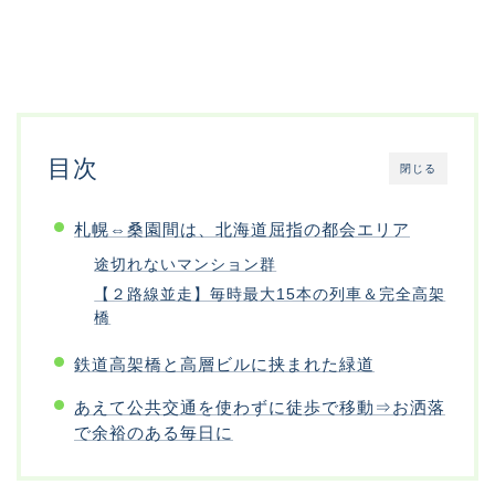
目次
閉じる
札幌⇔桑園間は、北海道屈指の都会エリア
途切れないマンション群
【２路線並走】毎時最大15本の列車＆完全高架
橋
鉄道高架橋と高層ビルに挟まれた緑道
あえて公共交通を使わずに徒歩で移動⇒お洒落
で余裕のある毎日に