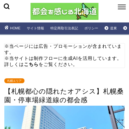
HOME
サイト情報
特定商取引法表記
ポリシー
道東
※当ページには広告・プロモーションが含まれていま
す。
※当サイトは制作フローに生成AIを活用しています。
詳しくは
こちら
をご覧ください。
札幌エリア
【札幌都心の隠れたオアシス】札幌桑
園・停車場緑道線の都会感