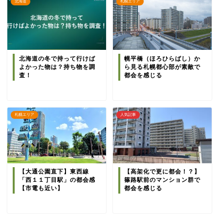
北海道
札幌エリア
北海道の冬で持って行けば
幌平橋（ほろひらばし）か
よかった物は？持ち物を調
ら見る札幌都心部が素敵で
査！
都会を感じる
札幌エリア
人気記事
【大通公園直下】東西線
【高架化で更に都会！？】
「西１１丁目駅」の都会感
篠路駅前のマンション群で
【市電も近い】
都会を感じる